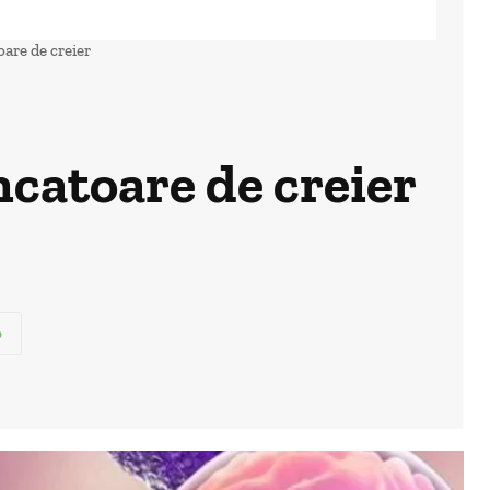
are de creier
ncatoare de creier
p