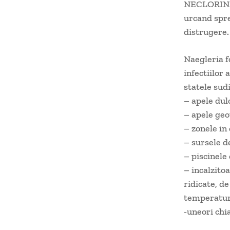
NECLORINATE
urcand spre
distrugere.
Naegleria f
infectiilor 
statele sud
– apele dulc
– apele geo
– zonele in 
– sursele d
– piscinele
– incalzito
ridicate, d
temperaturi
-uneori chia