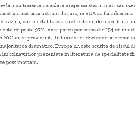
owleri nu traieste niciodata in apa sarata, in mari sau oce
 acest parazit este extrem de rara, in SUA au fost descrise 
 de cazuri, dar mortalitatea a fost extrem de mare (rata mo
a este de peste 97%- doar patru persoane din 154 de infect
n 2021 au supravietuit). In lume sunt documentate doar in
 majoritatea dramatice. Europa nu este scutita de riscul de
 imbolnavirilor prezentate in literatura de specialitate fi
ate post mortem.