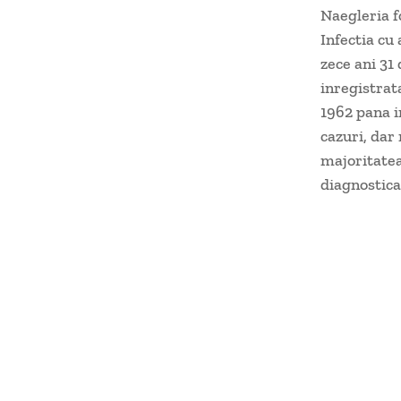
Naegleria f
Infectia cu
zece ani 31
inregistrat
1962 pana i
cazuri, dar
majoritatea
diagnostic