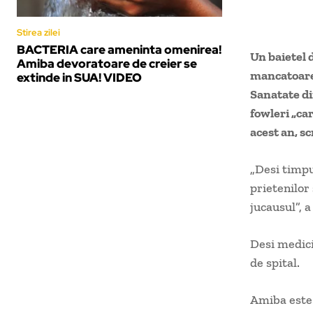
Stirea zilei
BACTERIA care ameninta omenirea!
Un baietel d
Amiba devoratoare de creier se
mancatoare 
extinde in SUA! VIDEO
Sanatate di
fowleri „car
acest an, sc
„Desi timpul
prietenilor 
jucausul”, a
Desi medici
de spital.
Amiba este 