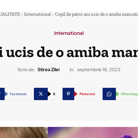
UALITATE
International
Copil de patru ani ucis de o amiba mancato
International
i ucis de o amiba ma
Scris de:
Stirea Zilei
in:
septembrie 18, 2023
Facebook
X
Pinterest
WhatsAp