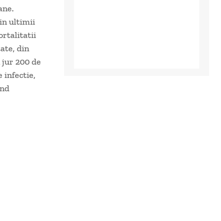
ane.
in ultimii
rtalitatii
ate, din
 jur 200 de
 infectie,
ind