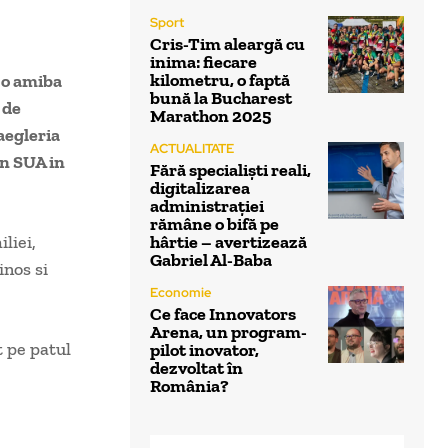
Sport
Cris-Tim aleargă cu
inima: fiecare
kilometru, o faptă
u o amiba
bună la Bucharest
 de
Marathon 2025
aegleria
ACTUALITATE
in SUA in
Fără specialiști reali,
digitalizarea
administrației
rămâne o bifă pe
liei,
hârtie – avertizează
Gabriel Al-Baba
inos si
Economie
Ce face Innovators
Arena, un program-
t pe patul
pilot inovator,
dezvoltat în
România?