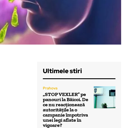
Ultimele stiri
Prahova
„STOP VEXLER” pe
panouri la Băicoi. De
ce nu reacționează
autoritățile la o
campanie împotriva
unei legi aflate în
vigoare?