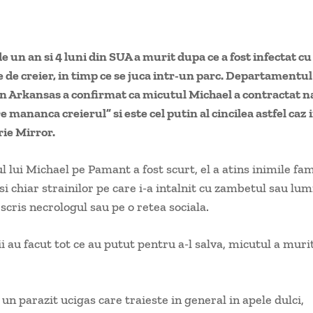
e un an si 4 luni din SUA a murit dupa ce a fost infectat c
de creier, in timp ce se juca intr-un parc. Departamentul
n Arkansas a confirmat ca micutul Michael a contractat n
e mananca creierul” si este cel putin al cincilea astfel caz 
rie Mirror.
 lui Michael pe Pamant a fost scurt, el a atins inimile fami
si chiar strainilor pe care i-a intalnit cu zambetul sau lum
 scris necrologul sau pe o retea sociala.
i au facut tot ce au putut pentru a-l salva, micutul a muri
un parazit ucigas care traieste in general in apele dulci,