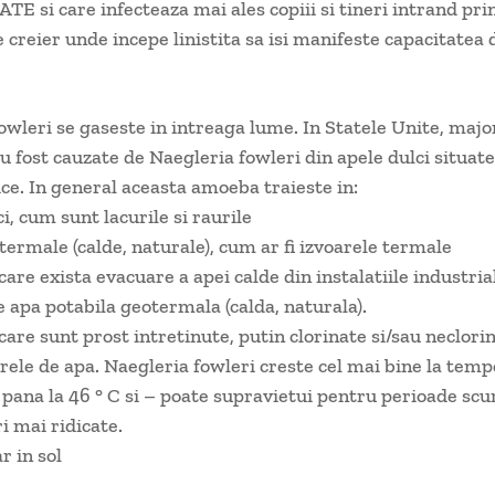
 si care infecteaza mai ales copiii si tineri intrand prin
 creier unde incepe linistita sa isi manifeste capacitatea 
owleri se gaseste in intreaga lume. In Statele Unite, majo
au fost cauzate de Naegleria fowleri din apele dulci situate
ice. In general aceasta amoeba traieste in:
i, cum sunt lacurile si raurile
termale (calde, naturale), cum ar fi izvoarele termale
care exista evacuare a apei calde din instalatiile industria
e apa potabila geotermala (calda, naturala).
 care sunt prost intretinute, putin clorinate si/sau neclori
arele de apa. Naegleria fowleri creste cel mai bine la tem
e pana la 46 ° C si – poate supravietui pentru perioade scu
 mai ridicate.
r in sol