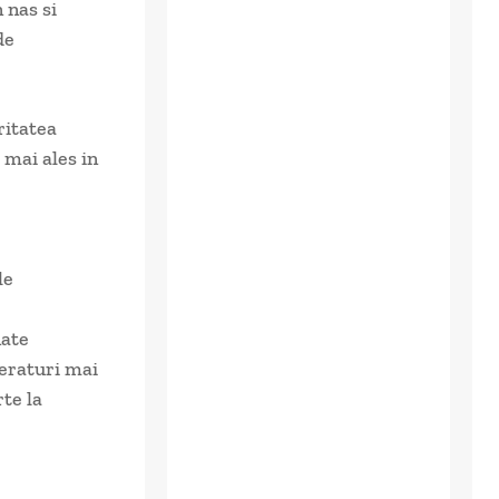
 nas si
de
ritatea
 mai ales in
le
nate
peraturi mai
rte la