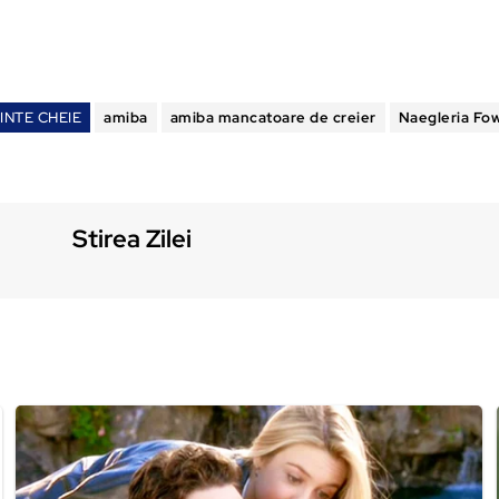
INTE CHEIE
amiba
amiba mancatoare de creier
Naegleria Fow
Stirea Zilei