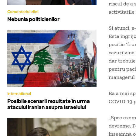
riscul de a
activitatile
Comentariul zilei
Nebunia politicienilor
Si atunci, s
Este ingrij
pozitie ‘fr
cazuri vine 
dar trebuie
pentru paci
managerul 
Ea a mai sp
International
Posibile scenarii rezultate în urma
COVID-19 p
atacului iranian asupra Israelului
„Spre exemp
devreme. Pe
inseamna o 