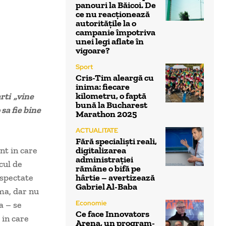
panouri la Băicoi. De
ce nu reacționează
autoritățile la o
campanie împotriva
unei legi aflate în
vigoare?
Sport
Cris-Tim aleargă cu
inima: fiecare
kilometru, o faptă
rti „vine
bună la Bucharest
sa fie bine
Marathon 2025
ACTUALITATE
Fără specialiști reali,
t in care
digitalizarea
administrației
cul de
rămâne o bifă pe
espectate
hârtie – avertizează
Gabriel Al-Baba
ma, dar nu
Economie
a – se
Ce face Innovators
in care
Arena, un program-