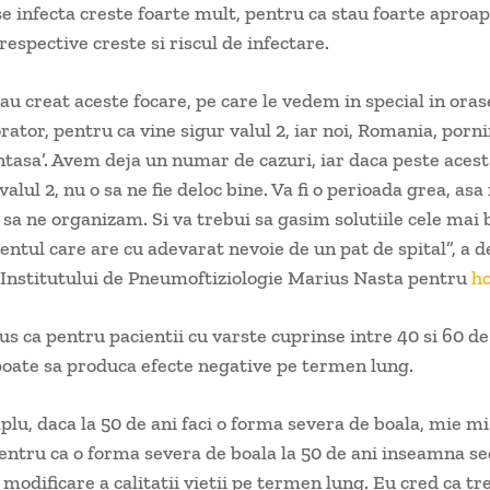
 se infecta creste foarte mult, pentru ca stau foarte aproap
 respective creste si riscul de infectare.
-au creat aceste focare, pe care le vedem in special in oras
orator, pentru ca vine sigur valul 2, iar noi, Romania, porn
untasa’. Avem deja un numar de cazuri, iar daca peste ace
valul 2, nu o sa ne fie deloc bine. Va fi o perioada grea, as
 sa ne organizam. Si va trebui sa gasim solutiile cele mai
entul care are cu adevarat nevoie de un pat de spital”, a d
Institutului de Pneumoftiziologie Marius Nasta pentru
h
us ca pentru pacientii cu varste cuprinse intre 40 si 60 de
oate sa produca efecte negative pe termen lung.
lu, daca la 50 de ani faci o forma severa de boala, mie mi
ntru ca o forma severa de boala la 50 de ani inseamna se
modificare a calitatii vietii pe termen lung. Eu cred ca tr