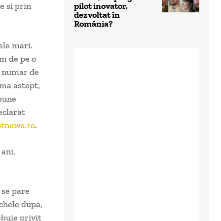
e si prin
pilot inovator,
dezvoltat în
România?
ele mari.
im de pe o
st numar de
a ma astept,
 bune
eclarat
otnews.ro
.
 ani,
 se pare
chele dupa,
ebuie privit