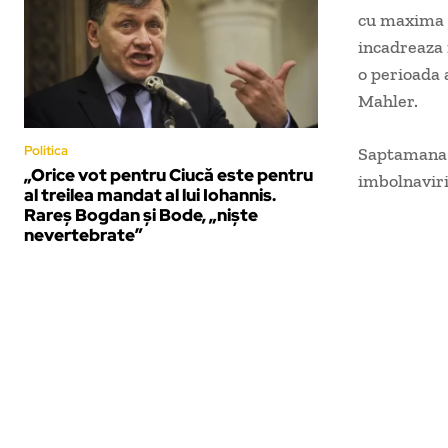
cu maxima s
incadreaza 
o perioada a
Mahler.
Politica
Saptamana t
„Orice vot pentru Ciucă este pentru
imbolnaviri
al treilea mandat al lui Iohannis.
Rareș Bogdan și Bode, „niște
nevertebrate”