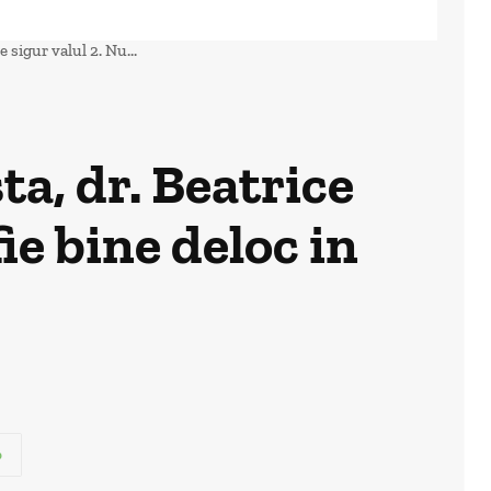
sigur valul 2. Nu...
a, dr. Beatrice
ie bine deloc in
p