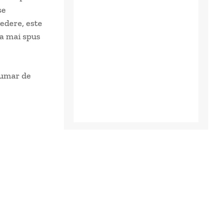
se
vedere, este
 a mai spus
numar de