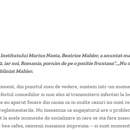
nstitutului Marius Nasta, Beatrice Mahler, a anuntat ma
2, iar noi, Romania, pornim de pe o pozitie fruntasa”. „Nu o 
ubliniat Mahler.
moment, din punctul meu de vedere, suntem intr-un momen
ectul concediilor si mai ales al transmiterii infectiei la lo
 au aparut focare din cauza ca in multe cazuri nu sunt r
reglementarile. Nu inseamna ca angajatorul are o proble
t la acele momente de socializare in care se sta fara masc
e bea cafea, oamenii mananca impreuna – si sunt moment 