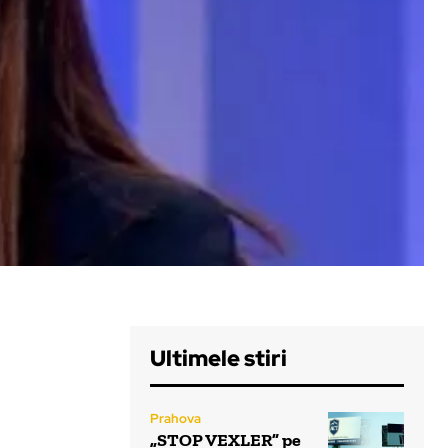
Ultimele stiri
Prahova
„STOP VEXLER” pe