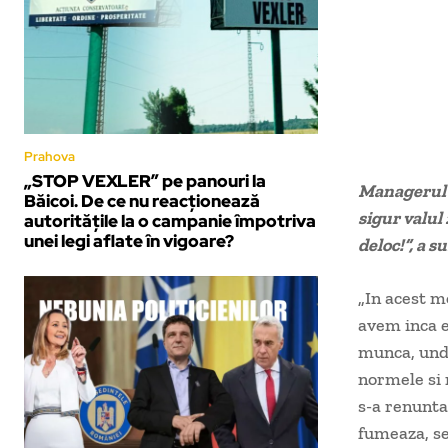
Prahova
„STOP VEXLER” pe panouri la
Managerul I
Băicoi. De ce nu reacționează
sigur valul 
autoritățile la o campanie împotriva
unei legi aflate în vigoare?
deloc!”, a s
„In acest 
avem inca ef
munca, unde
normele si 
s-a renunta
fumeaza, s