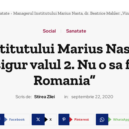
atate
Managerul Institutului Marius Nasta, dr. Beatrice Mahler: „Vine 
Social
Sanatate
itutului Marius Nast
gur valul 2. Nu o sa f
Romania”
Scris de:
Stirea Zilei
in:
septembrie 22, 2020
Facebook
X
Pinterest
WhatsAp