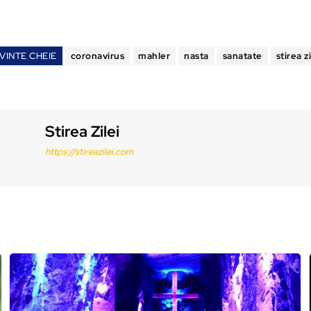
VINTE CHEIE
coronavirus
mahler
nasta
sanatate
stirea zi
Stirea Zilei
https://stireazilei.com