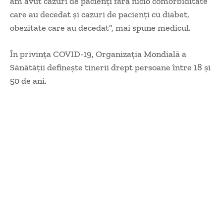
am avut cazuri de pacienți fără nicio comorbiditate
care au decedat și cazuri de pacienți cu diabet,
obezitate care au decedat”, mai spune medicul.
În privinţa COVID-19, Organizaţia Mondială a
Sănătății defineşte tinerii drept persoane între 18 şi
50 de ani.