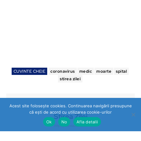
CUVINTE CHEIE
coronavirus
medic
moarte
spital
stirea zilei
Acest site folosește cookies. Continuarea navigării presupune
că ești de acord cu utilizarea cookie-urilor
Stirea Zilei
Ok
No
Afla detalii
https://stireazilei.com