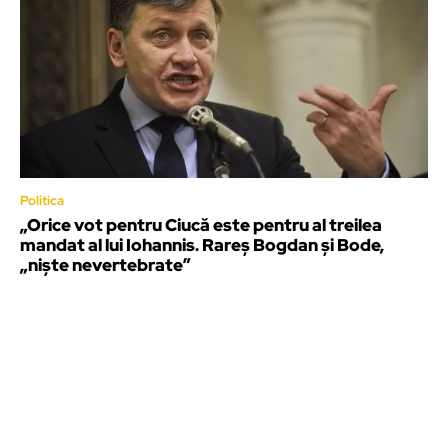
Politica
„Orice vot pentru Ciucă este pentru al treilea
mandat al lui Iohannis. Rareș Bogdan și Bode,
„niște nevertebrate”