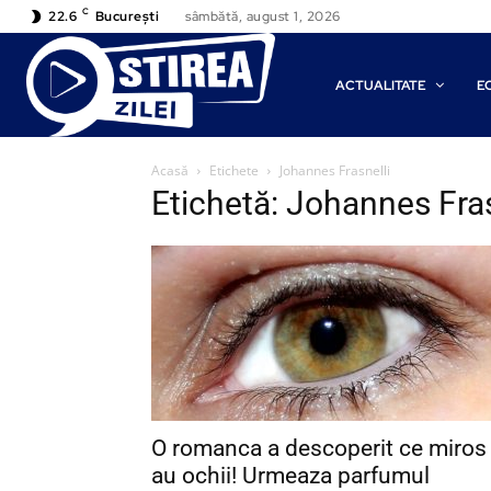
C
22.6
București
sâmbătă, august 1, 2026
ACTUALITATE
E
Acasă
Etichete
Johannes Frasnelli
Etichetă: Johannes Fras
O romanca a descoperit ce miros
au ochii! Urmeaza parfumul