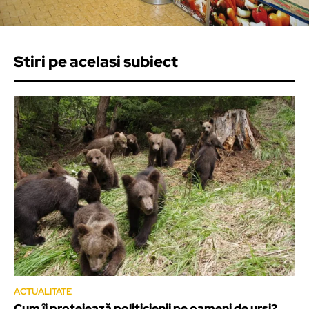
Stiri pe acelasi subiect
ACTUALITATE
Cum îi protejează politicienii pe oameni de urși?