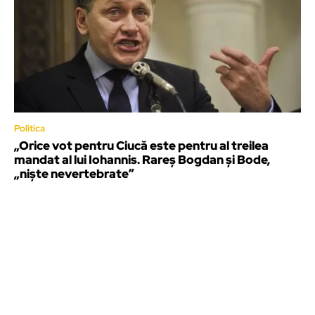
Politica
„Orice vot pentru Ciucă este pentru al treilea
mandat al lui Iohannis. Rareș Bogdan și Bode,
„niște nevertebrate”