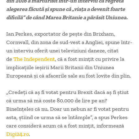
din 2016 a mărturisit într-un interviu că regretă
alegerea făcută și spune că „viața a devenit foarte
dificilă” de când Marea Britanie a părăsit Uniunea.
Ian Perkes, exportator de pește din Brixham,
Cornwall, din zona de sud-vest a Angliei, spune într-
un interviu oferit unei televiziuni daneze, citat
de
The Independent
, că a fost mințit cu privire la
implicațiile ieșirii Marii Britanii din Uniunea
Europeană și că afacerile sale au fost lovite din plin.
„Credeți că aș fi votat pentru Brexit dacă aș fi știut
că urma să mă coste 80.000 de lire pe an?
Bineînțeles că nu. Doar un nebun ar fi votat pentru
asta, știind ce urma să se întâmple”, a spus Perkes
care consideră acum că a fost mințit, informează
Digi24.ro
.