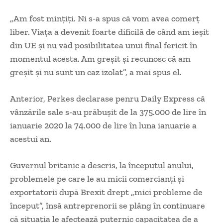
„Am fost mințiți. Ni s-a spus că vom avea comerț
liber. Viața a devenit foarte dificilă de când am ieșit
din UE și nu văd posibilitatea unui final fericit în
momentul acesta. Am greșit și recunosc că am
greșit și nu sunt un caz izolat”, a mai spus el.
Anterior, Perkes declarase penru Daily Express că
vânzările sale s-au prăbușit de la 375.000 de lire în
ianuarie 2020 la 74.000 de lire în luna ianuarie a
acestui an.
Guvernul britanic a descris, la începutul anului,
problemele pe care le au micii comercianți și
exportatorii după Brexit drept „mici probleme de
început”, însă antreprenorii se plâng în continuare
că situația le afectează puternic capacitatea de a