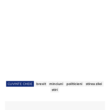
CUVINTE CHEIE
brexit
minciuni
politicieni
stirea zilei
stiri