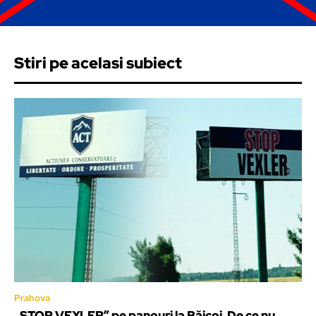
Stiri pe acelasi subiect
Prahova
„STOP VEXLER” pe panouri la Băicoi. De ce nu