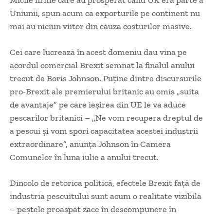
Micile firme care au prosperat când UK era parte a
Uniunii, spun acum că exporturile pe continent nu
mai au niciun viitor din cauza costurilor masive.
Cei care lucrează în acest domeniu dau vina pe
acordul comercial Brexit semnat la finalul anului
trecut de Boris Johnson. Puține dintre discursurile
pro-Brexit ale premierului britanic au omis „suita
de avantaje” pe care ieșirea din UE le va aduce
pescarilor britanici – „Ne vom recupera dreptul de
a pescui și vom spori capacitatea acestei industrii
extraordinare”, anunța Johnson în Camera
Comunelor în luna iulie a anului trecut.
Dincolo de retorica politică, efectele Brexit față de
industria pescuitului sunt acum o realitate vizibilă
– peștele proaspăt zace în descompunere în