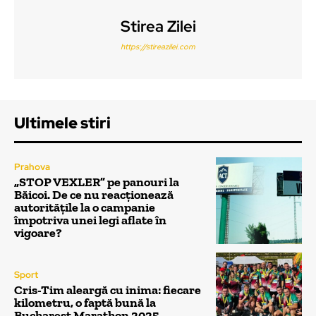
Stirea Zilei
https://stireazilei.com
Ultimele stiri
Prahova
„STOP VEXLER” pe panouri la
Băicoi. De ce nu reacționează
autoritățile la o campanie
împotriva unei legi aflate în
vigoare?
Sport
Cris-Tim aleargă cu inima: fiecare
kilometru, o faptă bună la
Bucharest Marathon 2025