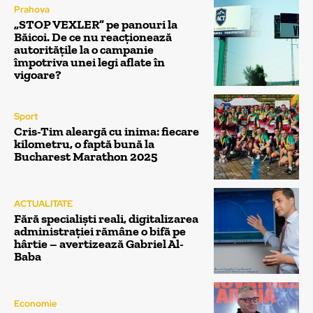
Prahova
„STOP VEXLER” pe panouri la
Băicoi. De ce nu reacționează
autoritățile la o campanie
împotriva unei legi aflate în
vigoare?
Sport
Cris-Tim aleargă cu inima: fiecare
kilometru, o faptă bună la
Bucharest Marathon 2025
ACTUALITATE
Fără specialiști reali, digitalizarea
administrației rămâne o bifă pe
hârtie – avertizează Gabriel Al-
Baba
Economie