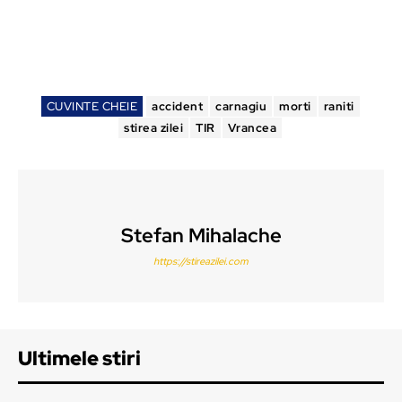
CUVINTE CHEIE
accident
carnagiu
morti
raniti
stirea zilei
TIR
Vrancea
Stefan Mihalache
https://stireazilei.com
Ultimele stiri