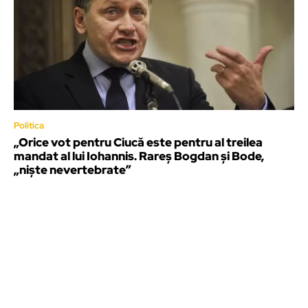
Politica
„Orice vot pentru Ciucă este pentru al treilea
mandat al lui Iohannis. Rareș Bogdan și Bode,
„niște nevertebrate”