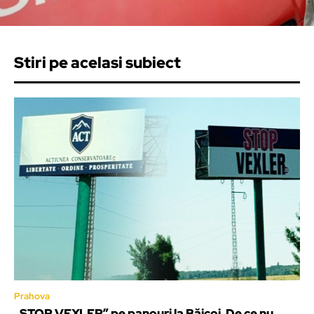
Stiri pe acelasi subiect
Prahova
„STOP VEXLER” pe panouri la Băicoi. De ce nu