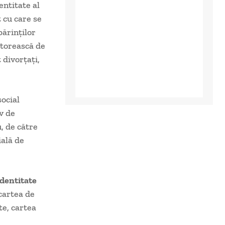
entitate al
 cu care se
părinţilor
ătorească de
 divorţaţi,
social
v de
u, de către
ială de
identitate
 cartea de
te, cartea