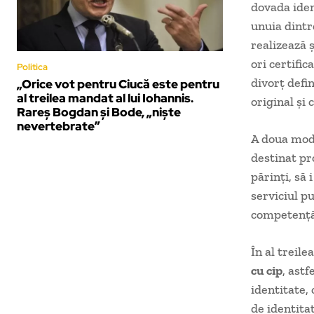
dovada ident
unuia dintr
realizează ş
ori certifi
Politica
divorţ defin
„Orice vot pentru Ciucă este pentru
al treilea mandat al lui Iohannis.
original şi 
Rareș Bogdan și Bode, „niște
nevertebrate”
A doua modi
destinat pr
părinţi, să 
serviciul p
competenţă
În al treil
cu cip
, astf
identitate,
de identitat