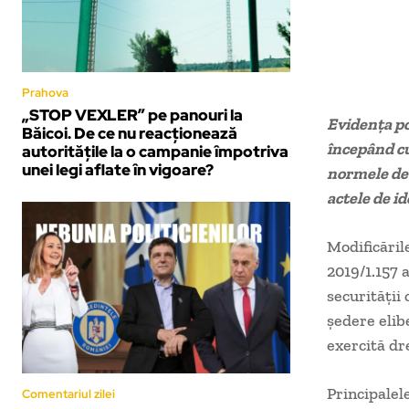
Prahova
„STOP VEXLER” pe panouri la
Evidența po
Băicoi. De ce nu reacționează
începând cu
autoritățile la o campanie împotriva
unei legi aflate în vigoare?
normele de 
actele de i
Modificăril
2019/1.157 
securităţii
şedere elib
exercită dre
Principalel
Comentariul zilei