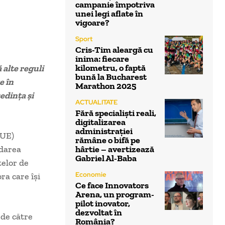
campanie împotriva
unei legi aflate în
vigoare?
Sport
Cris-Tim aleargă cu
inima: fiecare
kilometru, o faptă
 alte reguli
bună la Bucharest
e în
Marathon 2025
edinţa şi
ACTUALITATE
Fără specialiști reali,
digitalizarea
administrației
(UE)
rămâne o bifă pe
idarea
hârtie – avertizează
Gabriel Al-Baba
telor de
Economie
ra care îşi
Ce face Innovators
Arena, un program-
pilot inovator,
dezvoltat în
 de către
România?