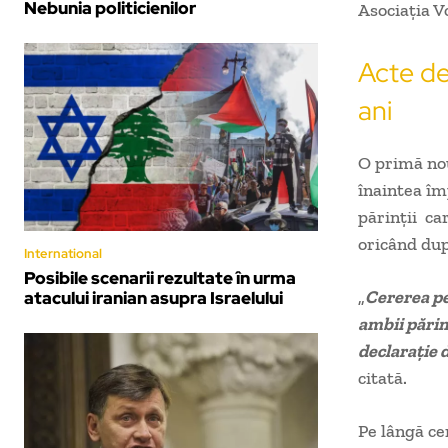
Nebunia politicienilor
Asociația V
Acte de
ani
O primă nou
înaintea împ
părinții ca
oricând dup
International
Posibile scenarii rezultate în urma
„
Cererea pe
atacului iranian asupra Israelului
ambii părin
declaraţie d
citată.
Pe lângă ce