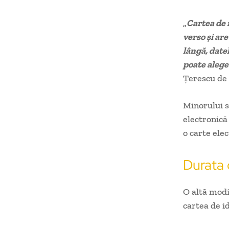
„
Cartea de i
verso şi ar
lângă, date
poate alege 
Țerescu de
Minorului s
electronică
o carte ele
Durata 
O altă modi
cartea de id