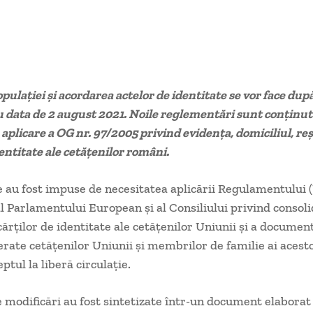
pulației și acordarea actelor de identitate se vor face după
 data de 2 august 2021. Noile reglementări sunt conținut
aplicare a OG nr. 97/2005 privind evidenţa, domiciliul, reş
dentitate ale cetăţenilor români.
e au fost impuse de necesitatea aplicării Regulamentului 
al Parlamentului European şi al Consiliului privind consol
 cărţilor de identitate ale cetăţenilor Uniunii şi a documen
erate cetăţenilor Uniunii şi membrilor de familie ai acesto
ptul la liberă circulaţie.
e modificări au fost sintetizate într-un document elaborat