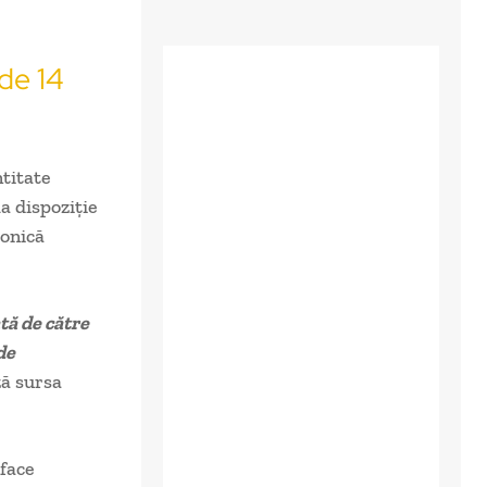
 de 14
ntitate
la dispoziție
ronică
tă de către
de
ză sursa
 face