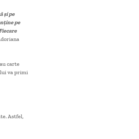
ă și pe
onține pe
 Fiecare
Adoriana
sau carte
lui va primi
te. Astfel,