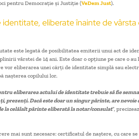
oci pentru Democrație și Justiție (
VeDem Just
).
 identitate, eliberate înainte de vârsta
tate este legată de posibilitatea emiterii unui act de ide
linirii vârstei de 14 ani. Este doar o opțiune pe care o au 
re vor eliberarea unei cărți de identitate simplă sau elect
ă nașterea copilului lor.
ntru eliberarea actului de identitate trebuie să fie semna
ţi, prezenţi. Dacă este doar un singur părinte, are nevoie 
e la celălalt părinte eliberată la notar/consulat
”, precizea
rere mai sunt necesare: certificatul de naştere, cu care se