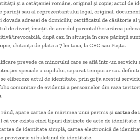
ităţii şi a cetăţeniei române, original şi copie; actul de id
e părinţi sau al reprezentantului legal, original, document
i dovada adresei de domiciliu; certificatul de căsătorie al 
catul de divorţ însoţit de acordul parental/hotărârea judec
itivă/irevocabilă, după caz, în situaţia în care părinţii sunt
copie; chitanţă de plată a 7 lei taxă, la CEC sau Poştă.
ficare prevede ca minorului care se află într-un serviciu 
otecţiei speciale a copilului, separat temporar sau definiti
i se elibereze actul de identitate, prin grija acestui servici
ublic comunitar de evidenţă a persoanelor din raza teritor
.
ea rând, apare cartea de mărimea unui permis şi
cartea de 
el că vor exista cinci tipuri distincte de acte de identitate:
 cartea de identitate simplă, cartea electronică de identita
e provizorie şi buletinul de identitate.