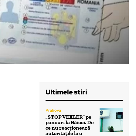
Ultimele stiri
Prahova
„STOP VEXLER” pe
panouri la Băicoi. De
ce nu reacționează
autoritățile la o