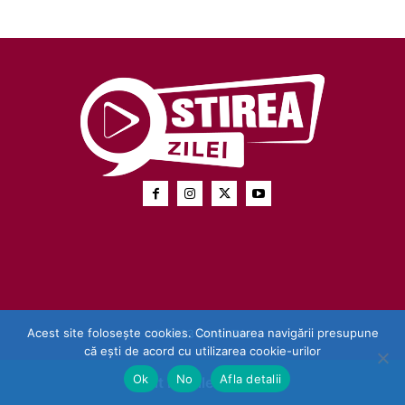
Acest site folosește cookies. Continuarea navigării presupune
© 2023 Stirea Zilei
că ești de acord cu utilizarea cookie-urilor
Ok
No
Afla detalii
Exit mobile version