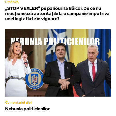
Prahova
„STOP VEXLER” pe panouri la Băicoi. De ce nu
reacționează autoritățile la o campanie împotriva
unei legi aflate în vigoare?
Comentariul zilei
Nebunia politicienilor