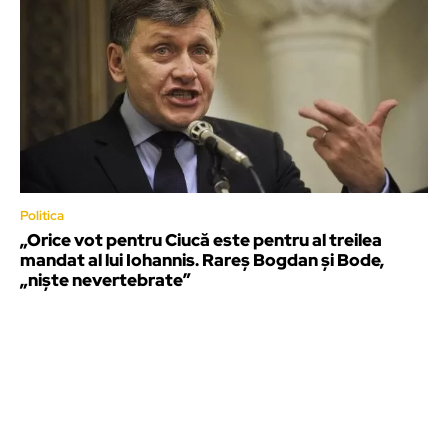
Politica
„Orice vot pentru Ciucă este pentru al treilea
mandat al lui Iohannis. Rareș Bogdan și Bode,
„niște nevertebrate”