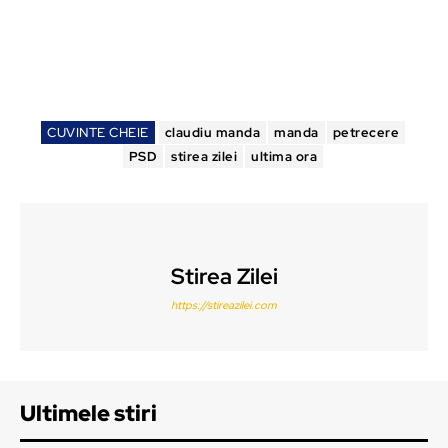
CUVINTE CHEIE
claudiu manda
manda
petrecere
PSD
stirea zilei
ultima ora
Stirea Zilei
https://stireazilei.com
Ultimele stiri