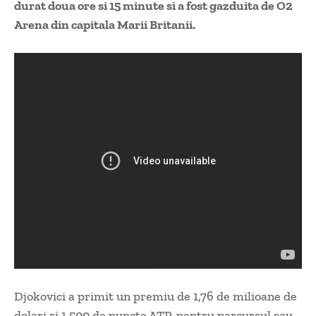
durat doua ore si 15 minute si a fost gazduita de O2
Arena din capitala Marii Britanii.
Djokovici a primit un premiu de 1,76 de milioane de
dolari si 1.500 de puncte ATP, pentru parcursul sau