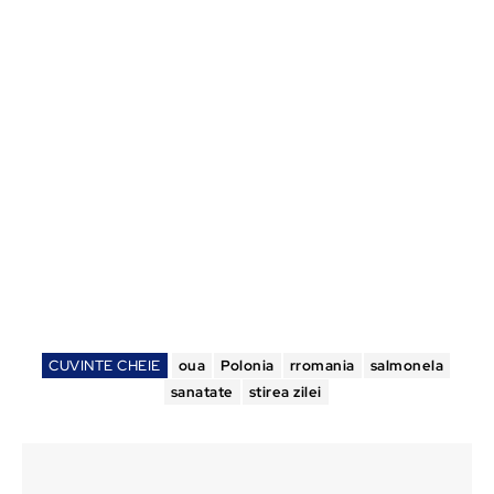
CUVINTE CHEIE
oua
Polonia
rromania
salmonela
sanatate
stirea zilei