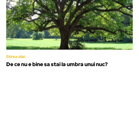
Stirea zilei
De ce nu e bine sa stai la umbra unui nuc?