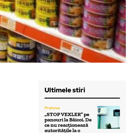
Ultimele stiri
Prahova
„STOP VEXLER” pe
panouri la Băicoi. De
ce nu reacționează
autoritățile la o