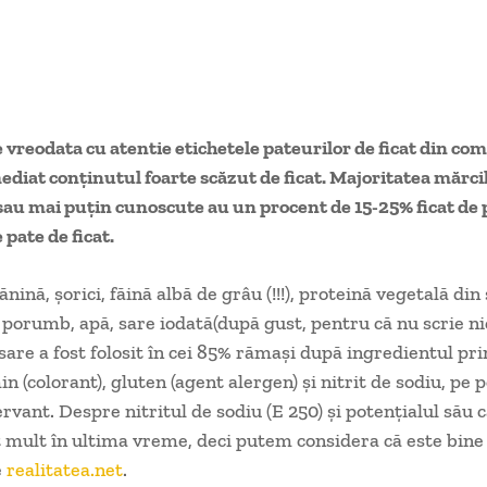
e vreodata cu atentie etichetele pateurilor de ficat din co
ediat conţinutul foarte scăzut de ficat. Majoritatea mărci
au mai puţin cunoscute au un procent de 15-25% ficat de p
pate de ficat.
ină, şorici, făină albă de grâu (!!!), proteină vegetală din 
porumb, apă, sare iodată(după gust, pentru că nu scrie ni
sare a fost folosit în cei 85% rămaşi după ingredientul prin
n (colorant), gluten (agent alergen) şi nitrit de sodiu, pe 
rvant. Despre nitritul de sodiu (E 250) şi potenţialul său
t mult în ultima vreme, deci putem considera că este bine 
e
realitatea.net
.