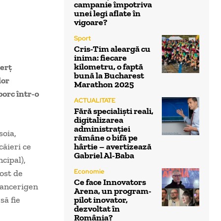
campanie împotriva
unei legi aflate în
vigoare?
Sport
Cris-Tim aleargă cu
inima: fiecare
kilometru, o faptă
merţ
bună la Bucharest
lor
Marathon 2025
orc într-o
ACTUALITATE
Fără specialiști reali,
digitalizarea
administrației
soia,
rămâne o bifă pe
căieri ce
hârtie – avertizează
Gabriel Al-Baba
cipal),
Economie
post de
Ce face Innovators
 cancerigen
Arena, un program-
să fie
pilot inovator,
dezvoltat în
România?