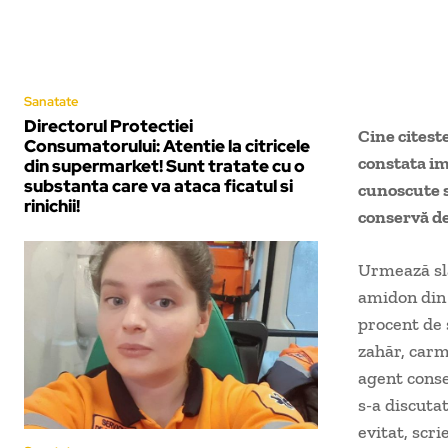
Sanatate
Directorul Protectiei
Cine citest
Consumatorului: Atentie la citricele
constata im
din supermarket! Sunt tratate cu o
substanta care va ataca ficatul si
cunoscute s
rinichii!
conservă de 
Urmează slăn
amidon din 
procent de 
zahăr, carmi
agent conse
s-a discuta
evitat, scri