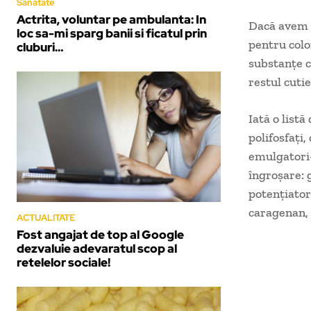
Sanatate
Actrita, voluntar pe ambulanta: In
Dacă avem g
loc sa-mi sparg banii si ficatul prin
pentru colo
cluburi…
substanţe c
restul cuti
Iată o list
polifosfaţi
emulgatori- 
îngroşare: 
potenţiator
caragenan, 
ACTUALITATE
Fost angajat de top al Google
dezvaluie adevaratul scop al
retelelor sociale!