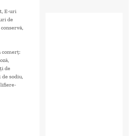
t, E-uri
uri de
o conservă,
n comerţ:
oză,
ţi de
 de sodiu,
ifiere-