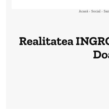
Acasă
Social
San
Realitatea INGR
Doa