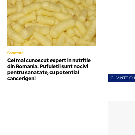
Sanatate
Cel mai cunoscut expert in nutritie
din Romania: Pufuletii sunt nocivi
pentru sanatate, cu potential
cancerigen!
CUVINTE CH