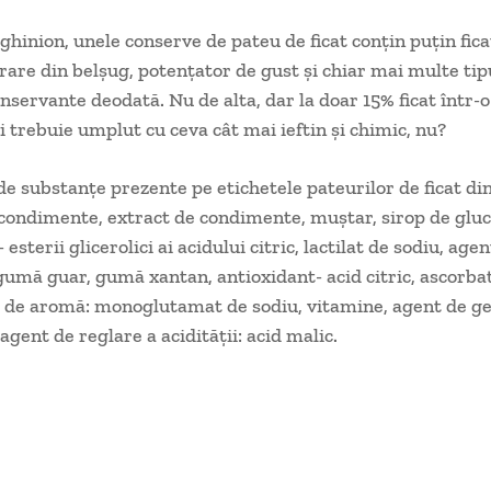
hinion, unele conserve de pateu de ficat conţin puţin fica
rare din belşug, potenţator de gust şi chiar mai multe tip
nservante deodată. Nu de alta, dar la doar 15% ficat într-
ei trebuie umplut cu ceva cât mai ieftin şi chimic, nu?
ă de substanţe prezente pe etichetele pateurilor de ficat di
, condimente, extract de condimente, muştar, sirop de gluc
esterii glicerolici ai acidului citric, lactilat de sodiu, agen
gumă guar, gumă xantan, antioxidant- acid citric, ascorbat
 de aromă: monoglutamat de sodiu, vitamine, agent de gel
agent de reglare a acidităţii: acid malic.