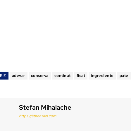
EIE
adevar
conserva
continut
ficat
ingrediente
pate
Stefan Mihalache
https://stireazilei.com