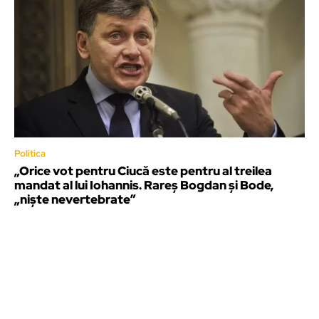
Politica
„Orice vot pentru Ciucă este pentru al treilea
mandat al lui Iohannis. Rareș Bogdan și Bode,
„niște nevertebrate”