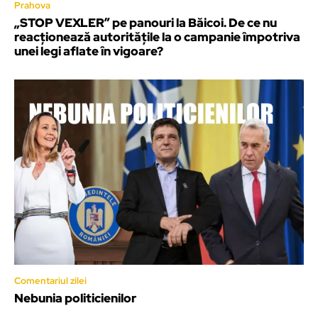
Prahova
„STOP VEXLER” pe panouri la Băicoi. De ce nu
reacționează autoritățile la o campanie împotriva
unei legi aflate în vigoare?
Comentariul zilei
Nebunia politicienilor