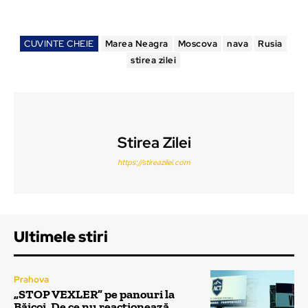
CUVINTE CHEIE
Marea Neagra
Moscova
nava
Rusia
stirea zilei
Stirea Zilei
https://stireazilei.com
Ultimele stiri
Prahova
„STOP VEXLER” pe panouri la
Băicoi. De ce nu reacționează