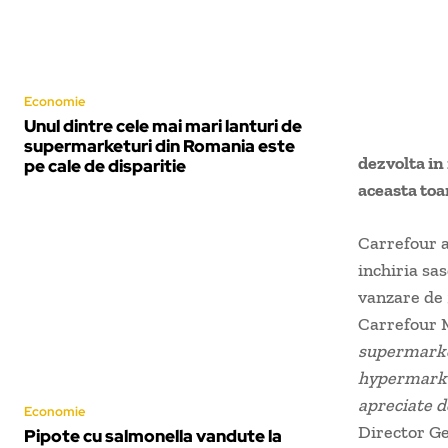
Economie
Unul dintre cele mai mari lanturi de
supermarketuri din Romania este
dezvolta in
pe cale de disparitie
aceasta toa
Carrefour a
inchiria sas
vanzare de 
Carrefour 
supermarke
hypermarket
apreciate de
Economie
Director G
Pipote cu salmonella vandute la