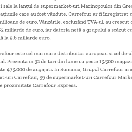
ei sale la lanţul de supermarket-uri Marinopoulos din Gre
aţiunile care au fost vândute, Carrefour ar fi înregistrat 
milioane de euro. Vânzările, excluzând TVA-ul, au crescut 
82 miliarde de euro, iar datoria netă a grupului a scăzut c
ă la 9,6 miliarde euro.
efour este cel mai mare distribuitor european si cel de-al
al. Prezenta in 32 de tari din lume cu peste 15.500 magazi
e 475.000 de angajati. In Romania, Grupul Carrefour are
t-uri Carrefour, 59 de supermarket-uri Carrefour Marke
e proximitate Carrefour Express.