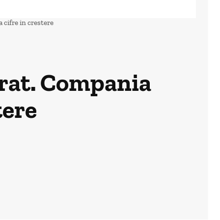
cifre in crestere
orat. Compania
tere