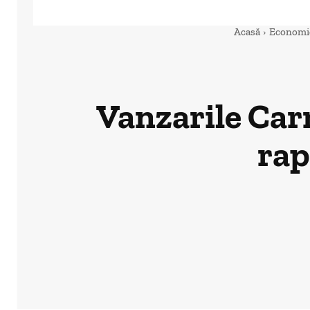
Acasă
Economi
Vanzarile Car
rap