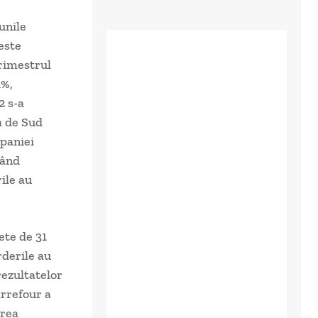
unile
este
trimestrul
1%,
2 s-a
a de Sud
mpaniei
zând
ile au
ete de 31
rderile au
rezultatelor
arrefour a
area