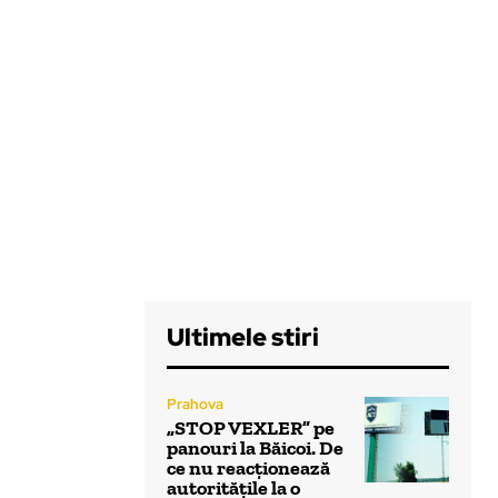
Ultimele stiri
Prahova
„STOP VEXLER” pe
panouri la Băicoi. De
ce nu reacționează
autoritățile la o