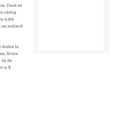
cia. Dacă se
un câştig
cu 0,9%
u un miliard
 doilea la
ne, firma
 24 de
t si 8