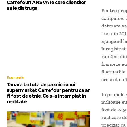
Carrefour! ANSVA le cere clientilor
sa le distruga
Pentru grupu
companiei u
datorata va
trei din 20
ajungand la
înregistrat
rămâne difi
franceze au
fluctuaţiil
Economie
crescut cu 1
Tanara batuta de paznicii unui
supermarket Carrefour pentru ca ar
In primele 
fi fost de etnie. Ce s-a intamplat in
realitate
milioane eu
fost de 249
realizate d
precizat că