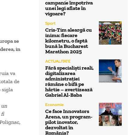
campanie împotriva
unei legi aflate în
vigoare?
Sport
Cris-Tim aleargă cu
inima: fiecare
kilometru, o faptă
uropa se
bună la Bucharest
derea, in
Marathon 2025
ACTUALITATE
Fără specialiști reali,
ruia va
digitalizarea
administrației
totala de
rămâne o bifă pe
 sigla
hârtie – avertizează
Gabriel Al-Baba
Economie
 un
Ce face Innovators
fi
Arena, un program-
Polignac,
pilot inovator,
dezvoltat în
România?