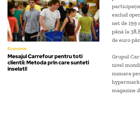
participaţi
exclud oper
net de 199 
până la 38,
de euro pân
Economie
Mesajul Carrefour pentru toti
Grupul Carr
clientii: Metoda prin care sunteti
nivel mondi
inselati!
numara pest
hypermarke
magazine d