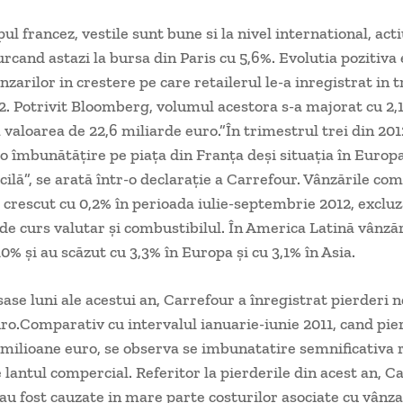
l francez, vestile sunt bune si la nivel international, acti
rcand astazi la bursa din Paris cu 5,6%. Evolutia pozitiva 
nzarilor in crestere pe care retailerul le-a inregistrat in 
12. Potrivit Bloomberg, volumul acestora s-a majorat cu 2,
 valoarea de 22,6 miliarde euro.”În trimestrul trei din 201
 o îmbunătăţire pe piaţa din Franţa deşi situaţia în Europ
cilă”, se arată într-o declaraţie a Carrefour. Vânzările co
 crescut cu 0,2% în perioada iulie-septembrie 2012, exclu
e de curs valutar şi combustibilul. În America Latină vânzăr
0% şi au scăzut cu 3,3% în Europa şi cu 3,1% în Asia.
sase luni ale acestui an, Carrefour a înregistrat pierderi n
ro.Comparativ cu intervalul ianuarie-iunie 2011, cand pie
 milioane euro, se observa se imbunatatire semnificativa 
e lantul compercial. Referitor la pierderile din acest an, C
 au fost cauzate in mare parte costurilor asociate cu vânz