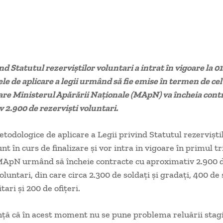
d Statutul rezerviştilor voluntari a intrat în vigoare la 0
le de aplicare a legii urmând să fie emise în termen de ce
care Ministerul Apărării Naţionale (MApN) va încheia cont
 2.900 de rezervişti voluntari.
odologice de aplicare a Legii privind Statutul rezervişti
nt în curs de finalizare şi vor intra in vigoare în primul 
 MApN urmând să încheie contracte cu aproximativ 2.900 
oluntari, din care circa 2.300 de soldaţi şi gradaţi, 400 de 
tari şi 200 de ofiţeri.
ă că în acest moment nu se pune problema reluării stagi