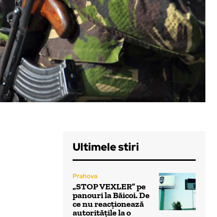
Ultimele stiri
Prahova
„STOP VEXLER” pe
panouri la Băicoi. De
ce nu reacționează
autoritățile la o