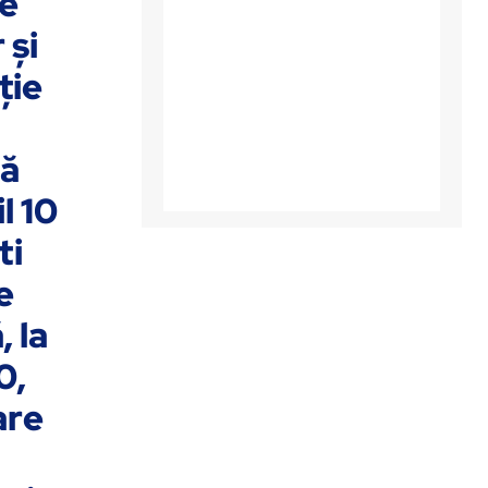
e
 şi
ţie
tă
l 10
ti
e
, la
0,
are