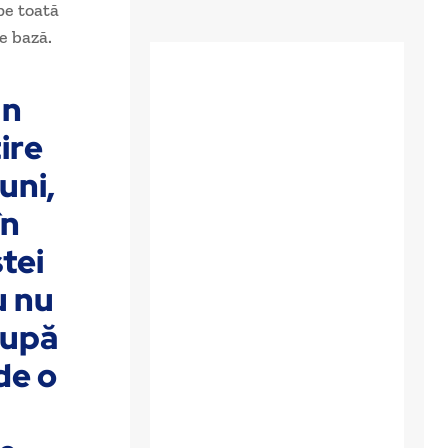
pe toată
de bază.
un
ire
uni,
în
tei
u nu
După
de o