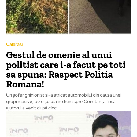
Calarasi
Gestul de omenie al unui
politist care i-a facut pe toti
sa spuna: Raspect Politia
Romana!
Un şofer ghinionist şi-a stricat automobilul din cauza unei
gropi masive, pe o şosea în drum spre Constanţa, însă
ajutorul a venit după cinci...