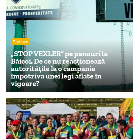
Prahova
„STOP VEXLER” pe panouri la
Băicoi. De ce nu reacționează
autoritățile la o campanie
împotriva unei legi aflate în
vigoare?