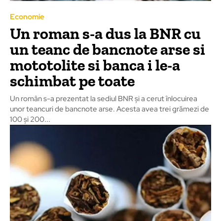
Economie
Un roman s-a dus la BNR cu
un teanc de bancnote arse si
mototolite si banca i le-a
schimbat pe toate
Un român s-a prezentat la sediul BNR și a cerut înlocuirea
unor teancuri de bancnote arse. Acesta avea trei grămezi de
100 și 200...