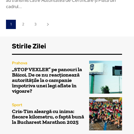
au transmis către Autoritatea de Certificare și Plată din
cadrul...
1
2
3
Stirile Zilei
Prahova
„STOP VEXLER” pe panouri la
Băicoi. De ce nu reacționează
autoritățile la o campanie
împotriva unei legi aflate în
vigoare?
Sport
Cris-Tim aleargă cu inima:
fiecare kilometru, o faptă bună
la Bucharest Marathon 2025