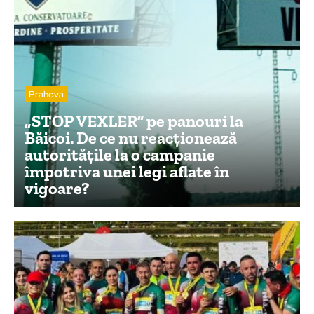
Prahova
„STOP VEXLER” pe panouri la
Băicoi. De ce nu reacționează
autoritățile la o campanie
împotriva unei legi aflate în
vigoare?