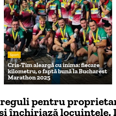
Sport
Cris-Tim aleargă cu inima: fiecare
kilometru, o faptă bună la Bucharest
Marathon 2025
 reguli pentru proprietar
și închiriază locuințele. 