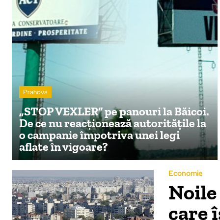
Prahova
„STOP VEXLER” pe panouri la Băicoi.
De ce nu reacționează autoritățile la
o campanie împotriva unei legi
aflate în vigoare?
Economie
Noile
care î