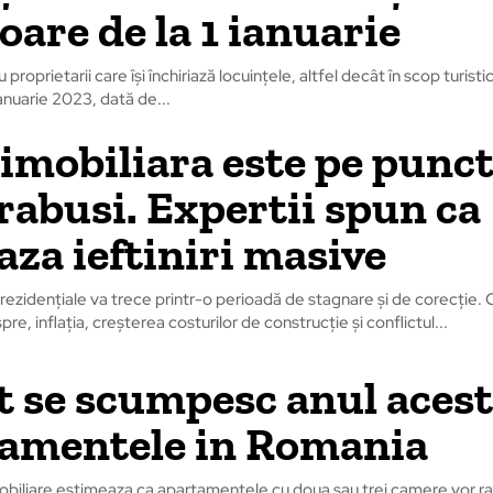
oare de la 1 ianuarie
 proprietarii care își închiriază locuințele, altfel decât în scop turistic,
ianuarie 2023, dată de...
 imobiliara este pe punct
prabusi. Expertii spun ca
za ieftiniri masive
 rezidențiale va trece printr-o perioadă de stagnare și de corecție. 
re, inflația, creșterea costurilor de construcție și conflictul...
t se scumpesc anul aces
amentele in Romania
 imobiliare estimeaza ca apartamentele cu doua sau trei camere vor r