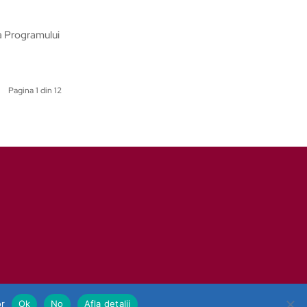
ea Programului
Pagina 1 din 12
or
Ok
No
Afla detalii