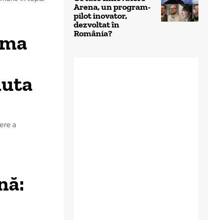
Arena, un program-
pilot inovator,
dezvoltat în
România?
ima
muta
tere a
nă: