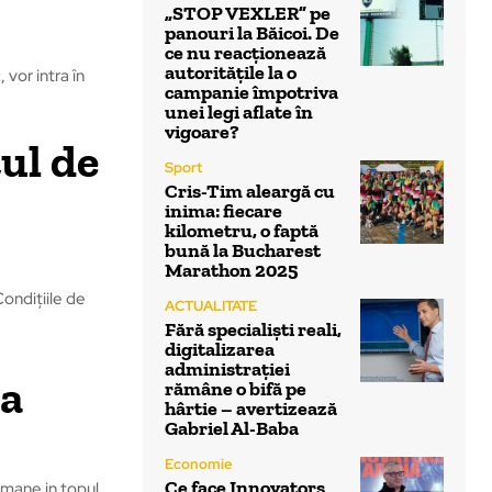
„STOP VEXLER” pe
panouri la Băicoi. De
ce nu reacționează
autoritățile la o
 vor intra în
campanie împotriva
unei legi aflate în
vigoare?
ul de
Sport
Cris-Tim aleargă cu
inima: fiecare
kilometru, o faptă
bună la Bucharest
Marathon 2025
Condițiile de
ACTUALITATE
Fără specialiști reali,
digitalizarea
administrației
ta
rămâne o bifă pe
hârtie – avertizează
Gabriel Al-Baba
Economie
Ce face Innovators
amane in topul