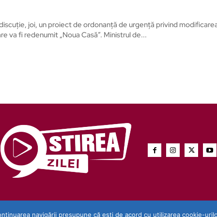
 discuţie, joi, un proiect de ordonanţă de urgenţă privind modificar
e va fi redenumit „Noua Casă”. Ministrul de...
ntinuarea navigării presupune că ești de acord cu utilizarea cookie-uril
© 2023 Stirea Zilei