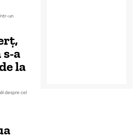
într-un
rț,
 s-a
de la
ii despre cel
ua