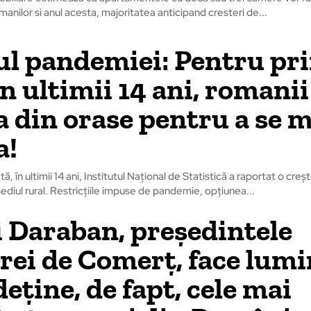
manilor si anul acesta, majoritatea anticipand cresteri de...
ul pandemiei: Pentru pr
in ultimii 14 ani, romanii
a din orase pentru a se 
a!
, în ultimii 14 ani, Institutul Național de Statistică a raportat o creș
ediul rural. Restricțiile impuse de pandemie, opțiunea...
 Daraban, președintele
ei de Comerț, face lumi
eține, de fapt, cele mai