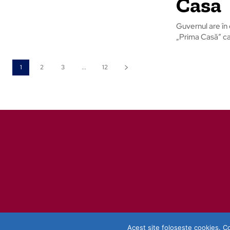
Casa
Guvernul are în
„Prima Casă” car
1
2
3
...
12
Acest site folosește cookies. Co