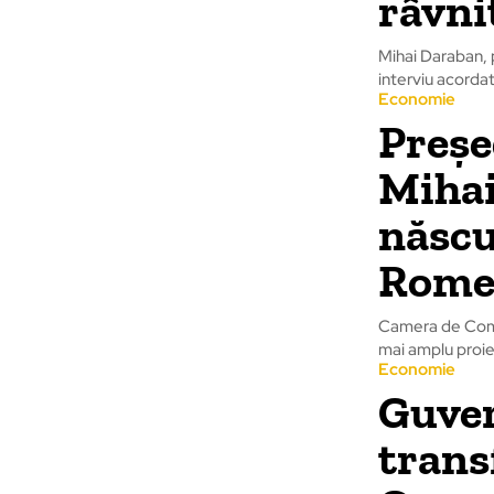
râvni
Mihai Daraban, 
interviu acordat
Economie
Preșe
Mihai
născu
Rome
Camera de Comer
mai amplu proie
Economie
Guver
trans