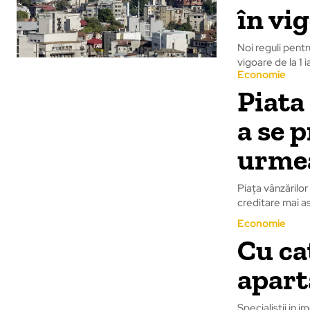
în vig
Noi reguli pentru
vigoare de la 1 
Economie
Piata
a se 
urmea
Piața vânzărilor
creditare mai asp
Economie
Cu ca
apart
Specialistii in