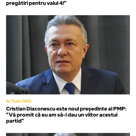
pregătiri pentru valul 4!”
ACTUALITATE
Cristian Diaconescu este noul președinte al PMP:
”Vă promit că eu am să-i dau un viitor acestui
partid”