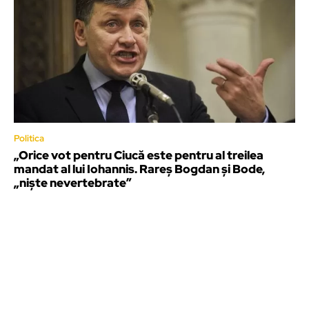
Politica
„Orice vot pentru Ciucă este pentru al treilea
mandat al lui Iohannis. Rareș Bogdan și Bode,
„niște nevertebrate”