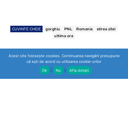
CUVINTE CHEIE
gorghiu
PNL
Romania
stirea zilei
ultima ora
Acest site folosește cookies. Continuarea navigării presupune
că ești de acord cu utilizarea cookie-urilor
Stirea Zilei
Ok
No
Afla detalii
https://stireazilei.com
Ultimele stiri
Prahova