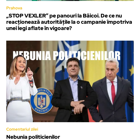
Prahova
„STOP VEXLER” pe panouri la Băicoi. De ce nu
reacționează autoritățile la o campanie împotriva
unei legi aflate în vigoare?
Comentariul zilei
Nebunia politicienilor