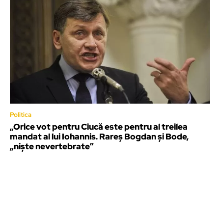
Politica
„Orice vot pentru Ciucă este pentru al treilea
mandat al lui Iohannis. Rareș Bogdan și Bode,
„niște nevertebrate”