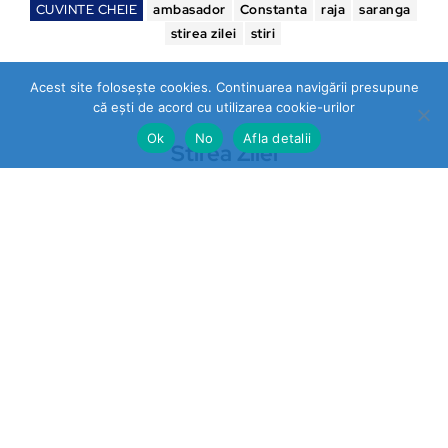
CUVINTE CHEIE
ambasador
Constanta
raja
saranga
stirea zilei
stiri
Acest site folosește cookies. Continuarea navigării presupune
că ești de acord cu utilizarea cookie-urilor
Ok
No
Afla detalii
Stirea Zilei
https://stireazilei.com
Ultimele stiri
Prahova
„STOP VEXLER” pe panouri la
Băicoi. De ce nu reacționează
autoritățile la o campanie
împotriva unei legi aflate în
vigoare?