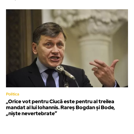
Politica
„Orice vot pentru Ciucă este pentru al treilea
mandat al lui Iohannis. Rareș Bogdan și Bode,
„niște nevertebrate”