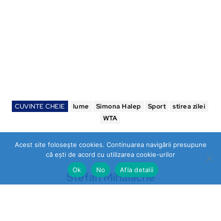
CUVINTE CHEIE
lume
Simona Halep
Sport
stirea zilei
WTA
Acest site folosește cookies. Continuarea navigării presupune
că ești de acord cu utilizarea cookie-urilor
Ok
No
Afla detalii
Stefan Mihalache
https://stireazilei.com