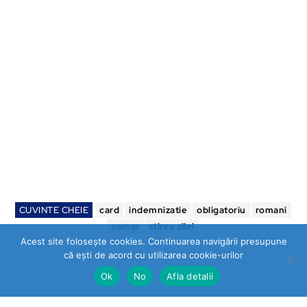
CUVINTE CHEIE
card
indemnizatie
obligatoriu
romani
somas
stirea zilei
Acest site folosește cookies. Continuarea navigării presupune
că ești de acord cu utilizarea cookie-urilor
Ok
No
Afla detalii