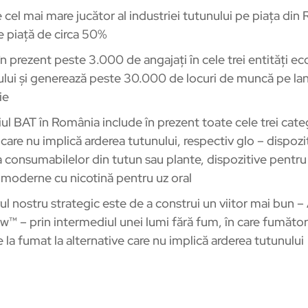
 cel mai mare jucător al industriei tutunului pe piața din
e piață de circa 50%
în prezent peste 3.000 de angajați în cele trei entități 
ului și generează peste 30.000 de locuri de muncă pe lan
ie
iul BAT în România include în prezent toate cele trei cate
care nu implică arderea tutunului, respectiv glo – dispozi
ea consumabilelor din tutun sau plante, dispozitive pentru
moderne cu nicotină pentru uz oral
ul nostru strategic este de a construi un viitor mai bun –
™ – prin intermediul unei lumi fără fum, în care fumători
 la fumat la alternative care nu implică arderea tutunului