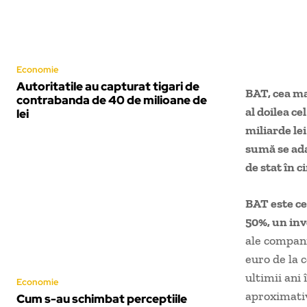
Economie
Autoritatile au capturat tigari de
BAT, cea ma
contrabanda de 40 de milioane de
al doilea ce
lei
miliarde lei
sumă se ada
de stat în c
BAT este ce
50%, un inv
ale compani
euro de la 
ultimii ani
Economie
aproximativ
Cum s-au schimbat perceptiile