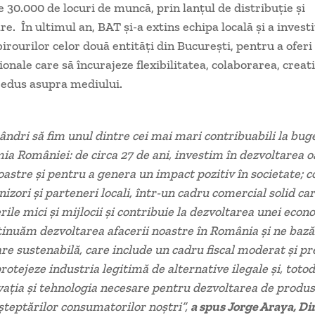
e 30.000 de locuri de muncă, prin lanțul de distribuție și
e. În ultimul an, BAT și-a extins echipa locală și a investi
irourilor celor două entități din București, pentru a oferi
ionale care să încurajeze flexibilitatea, colaborarea, creati
redus asupra mediului.
dri să fim unul dintre cei mai mari contribuabili la buge
mia României: de circa 27 de ani, investim în dezvoltarea 
noastre și pentru a genera un impact pozitiv în societate;
nizori și parteneri locali, într-un cadru comercial solid car
ile mici și mijlocii și contribuie la dezvoltarea unei econ
tinuăm dezvoltarea afacerii noastre în România și ne baz
e sustenabilă, care include un cadru fiscal moderat și pre
rotejeze industria legitimă de alternative ilegale și, totod
vația și tehnologia necesare pentru dezvoltarea de produs
teptărilor consumatorilor noștri”,
a spus Jorge Araya, Dir