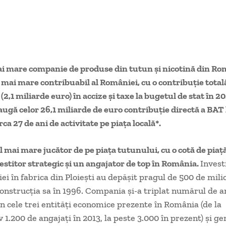
i mare companie de produse din tutun și nicotină din Ro
l mai mare contribuabil al României, cu o contribuție total
 (2,1 miliarde euro) în accize și taxe la bugetul de stat în 2
ugă celor 26,1 miliarde de euro contribuție directă a BAT
irca 27 de ani de activitate pe piața locală*.
l mai mare jucător de pe piața tutunului, cu o cotă de piață
estitor strategic și un angajator de top în România.
Investi
ei în fabrica din Ploiești au depășit pragul de 500 de mil
construcția sa în 1996. Compania și-a triplat numărul de a
 în cele trei entități economice prezente în România (de la
 1.200 de angajați în 2013, la peste 3.000 în prezent) și g