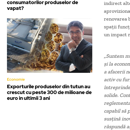
consumatorilor produselor de
indirect alt
vapat?
aprovizionar
renovarea b
spații funcț
un impact 
„Suntem mân
și la econo
a afacerii 
activ cu fur
Economie
Exporturile produselor din tutun au
întreprinder
crescut cu peste 300 de milioane de
solide. Con
euro in ultimii 3 ani
reglementar
capabil să p
susțină ino
răspundă aș