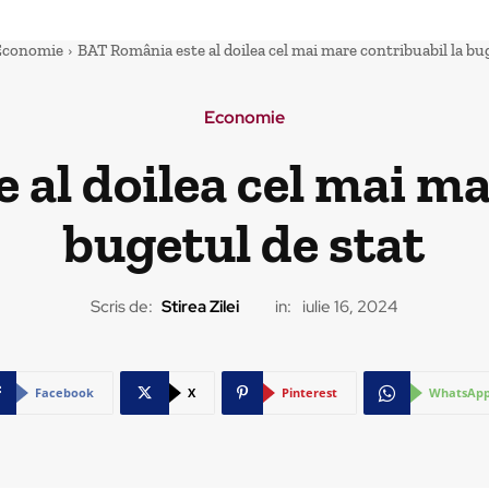
Economie
BAT România este al doilea cel mai mare contribuabil la bug
Economie
al doilea cel mai ma
bugetul de stat
Scris de:
Stirea Zilei
in:
iulie 16, 2024
Facebook
X
Pinterest
WhatsAp