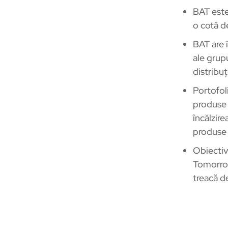
BAT este
o cotă d
BAT are 
ale grup
distribuț
Portofol
produse 
încălzir
produse 
Obiectiv
Tomorrow
treacă de