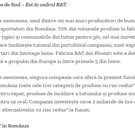
a de Sud – Est în cadrul BAT.
e asemenea, unul dintre cei mai mari producători de bunu
xportatori din România. 70% din volumele produse în fab
i, țigări și consumabile din tutun pentru glo, cel mai inova
care încălzește tutunul din portofoliul companiei, sunt exp
 țări din întreaga lume. Fabrica BAT din Ploiești este a d
ă a grupului din Europa și între primele 5 din lume.
e asemenea, singura companie care oferă în prezent fumă
România toate cele trei categorii de produse cu risc redus
tru vapat, produse de încălzire a tutunului și produse m
ntru uz oral. Compania investește circa 2 miliarde de lire 
 alternativelor cu risc redus* la fumat.
 în România