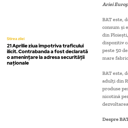
Ariei Europ
BAT este, d
consum și e
din Ploieșt
Stirea zilei
dispozitiv 
21 Aprilie ziua împotriva traficului
peste 50 de
ilicit. Contrabanda a fost declarată
o amenințare la adresa securității
mare fabric
naționale
BAT este, d
adulți din 
produse pen
nicotină pe
dezvoltarea
Despre BAT