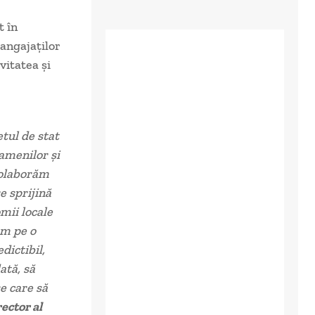
t în
 angajaților
vitatea și
tul de stat
oamenilor și
 colaborăm
e sprijină
omii locale
ăm pe o
dictibil,
ată, să
e care să
ector al