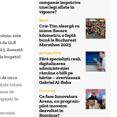
campanie împotriva
unei legi aflate în
vigoare?
Sport
Cris-Tim aleargă cu
inima: fiecare
kilometru, o faptă
mânia, este
bună la Bucharest
ă de 10,8
Marathon 2025
023. Această
ACTUALITATE
 la bugetul
Fără specialiști reali,
digitalizarea
administrației
rămâne o bifă pe
 de circa
hârtie – avertizează
Gabriel Al-Baba
țiile totale
Economie
ioane de
Ce face Innovators
ngajați în
Arena, un program-
pilot inovator,
dezvoltat în
enerează
România?