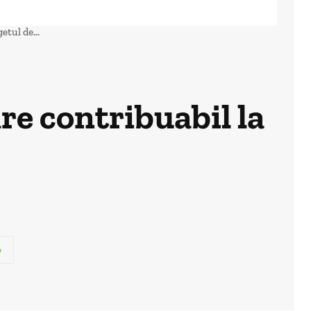
etul de...
re contribuabil la
p