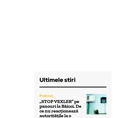
Ultimele stiri
Prahova
„STOP VEXLER” pe
panouri la Băicoi. De
ce nu reacționează
autoritățile la o