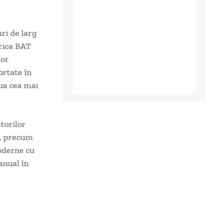
ri de larg
rica BAT
tor
ortate în
oua cea mai
torilor
*, precum
oderne cu
anual în