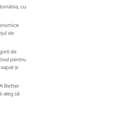
 România, cu
economice
țul de
gorii de
tivul pentru
 vapat și
 A Better
i aleg să