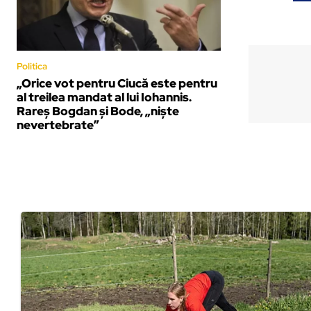
Politica
„Orice vot pentru Ciucă este pentru
al treilea mandat al lui Iohannis.
Rareș Bogdan și Bode, „niște
nevertebrate”