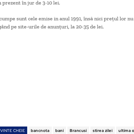
 prezent în jur de 3-10 lei.
cumpe sunt cele emise in anul 1991, însă nici preţul lor nu
ând pe site-urile de anunţuri, la 20-35 de lei.
VINTE CHEIE
bancnota
bani
Brancusi
stirea zilei
ultima 