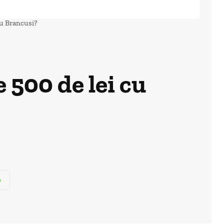
cu Brancusi?
 500 de lei cu
p