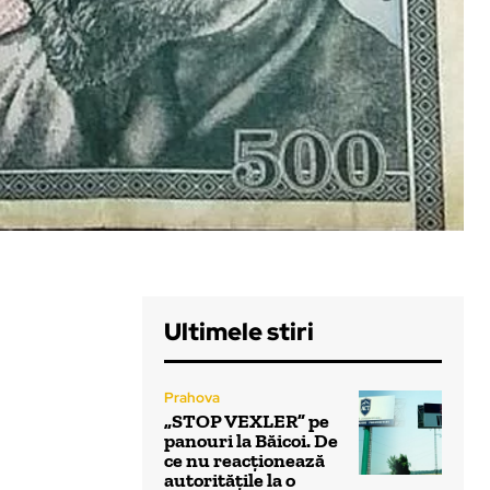
Ultimele stiri
Prahova
„STOP VEXLER” pe
panouri la Băicoi. De
ce nu reacționează
autoritățile la o