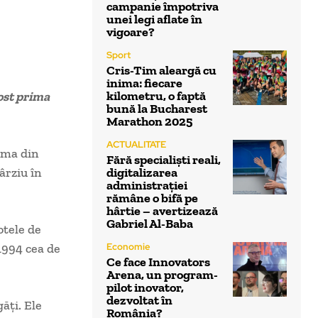
campanie împotriva
unei legi aflate în
vigoare?
Sport
Cris-Tim aleargă cu
inima: fiecare
kilometru, o faptă
fost prima
bună la Bucharest
Marathon 2025
ACTUALITATE
ima din
Fără specialiști reali,
ârziu în
digitalizarea
administrației
rămâne o bifă pe
hârtie – avertizează
Gabriel Al-Baba
otele de
 1994 cea de
Economie
Ce face Innovators
Arena, un program-
pilot inovator,
dezvoltat în
ăţi. Ele
România?