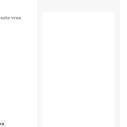
 este vrea
ora