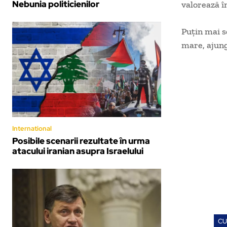
Nebunia politicienilor
valorează în
Puţin mai s
mare, ajung
International
Posibile scenarii rezultate în urma
atacului iranian asupra Israelului
CU