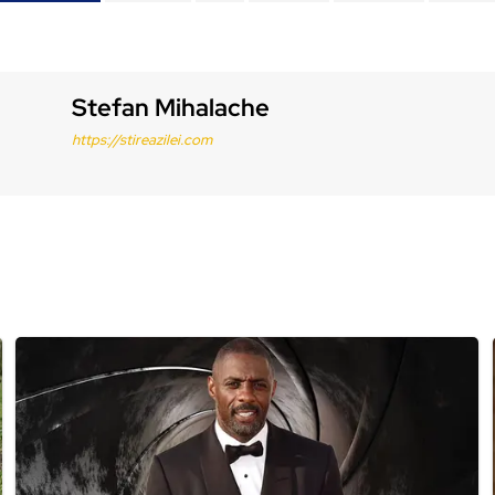
Stefan Mihalache
https://stireazilei.com