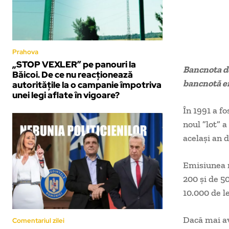
Prahova
„STOP VEXLER” pe panouri la
Bancnota de
Băicoi. De ce nu reacționează
bancnotă em
autoritățile la o campanie împotriva
unei legi aflate în vigoare?
În 1991 a f
noul ”lot” 
acelaşi an d
Emisiunea m
200 şi de 50
10.000 de le
Dacă mai av
Comentariul zilei