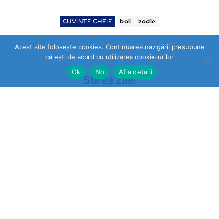
CUVINTE CHEIE
boli
zodie
Acest site folosește cookies. Continuarea navigării presupune
că ești de acord cu utilizarea cookie-urilor
Ok
No
Afla detalii
Stirea Zilei
https://stireazilei.com
Ultimele stiri
Prahova
„STOP VEXLER” pe panouri la
Băicoi. De ce nu reacționează
autoritățile la o campanie
împotriva unei legi aflate în