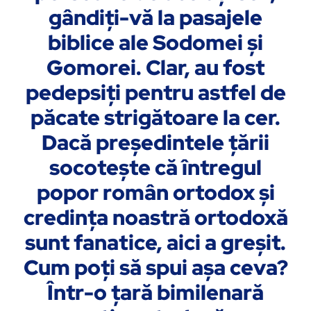
gândiţi-vă la pasajele
biblice ale Sodomei şi
Gomorei. Clar, au fost
pedepsiţi pentru astfel de
păcate strigătoare la cer.
Dacă preşedintele ţării
socoteşte că întregul
popor român ortodox şi
credinţa noastră ortodoxă
sunt fanatice, aici a greşit.
Cum poţi să spui aşa ceva?
Într-o ţară bimilenară