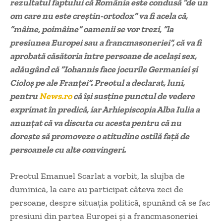
rezultatul faptului că România este condusă ”de un
om care nu este creştin-ortodox” va fi acela că,
”mâine, poimâine” oamenii se vor trezi, ”la
presiunea Europei sau a francmasoneriei”, că va fi
aprobată căsătoria între persoane de acelaşi sex,
adăugând că ”Iohannis face jocurile Germaniei şi
Cioloş pe ale Franţei”. Preotul a declarat, luni,
pentru
News.ro
că îşi susţine punctul de vedere
exprimat în predică, iar Arhiepiscopia Alba Iulia a
anunţat că va discuta cu acesta pentru că nu
doreşte să promoveze o atitudine ostilă faţă de
persoanele cu alte convingeri.
Preotul Emanuel Scarlat a vorbit, la slujba de
duminică, la care au participat câteva zeci de
persoane, despre situaţia politică, spunând că se fac
presiuni din partea Europei şi a francmasoneriei