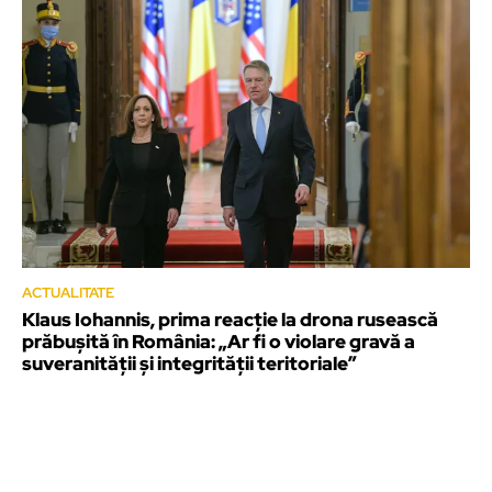
ACTUALITATE
Klaus Iohannis, prima reacție la drona rusească
prăbușită în România: „Ar fi o violare gravă a
suveranității și integrității teritoriale”