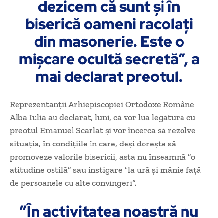
dezicem că sunt şi în
biserică oameni racolaţi
din masonerie. Este o
mişcare ocultă secretă”, a
mai declarat preotul.
Reprezentanţii Arhiepiscopiei Ortodoxe Române
Alba Iulia au declarat, luni, că vor lua legătura cu
preotul Emanuel Scarlat şi vor încerca să rezolve
situaţia, în condiţiile în care, deşi doreşte să
promoveze valorile bisericii, asta nu înseamnă ”o
atitudine ostilă” sau instigare ”la ură şi mânie faţă
de persoanele cu alte convingeri”.
”În activitatea noastră nu