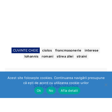
CUVINTE CHEIE
ciolos
francmasonerie
interese
Iohannis
romani
stirea zilei
straini
Acest site folosește cookies. Continuarea navigării presupune
că ești de acord cu utilizarea cookie-urilor
Stefan Mihalache
Ok
No
Afla detalii
https://stireazilei.com