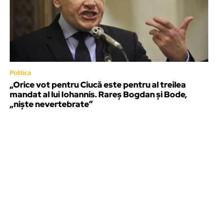
Politica
„Orice vot pentru Ciucă este pentru al treilea
mandat al lui Iohannis. Rareș Bogdan și Bode,
„niște nevertebrate”