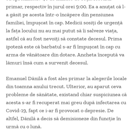
primar, respectiv în jurul orei 9:00. Ea a anuțat că l-
a găsit pe acesta într-o încăpere din pensiunea
familiei, împușcat în cap. Medicii sosiți de urgență
la fața locului nu au mai putut să îi salveze viața,
astfel că au fost nevoiți să constate decesul. Prima
ipoteză este că barbatul s-ar fi împușcat în cap cu
arma de vânătoare din dotare. Ancheta începută va
lămuri însă cum a survenit decesul.
Emanuel Dănilă a fost ales primar la alegerile locale
din toamna anului trecut. Ulterior, au aparut ceva
probleme de sănătate, existand chiar suspiciunea că
acesta s-ar fi recuperat mai greu după infectarea cu
Covid-19, fapt ce i-ar fi provocat o depresie. De
altfel, Dănilă a decis să demisioneze din funcție în
urmă cu o lună.