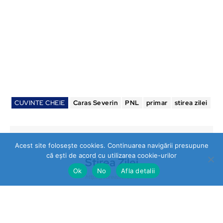
CUVINTE CHEIE
Caras Severin
PNL
primar
stirea zilei
Acest site folosește cookies. Continuarea navigării presupune
că ești de acord cu utilizarea cookie-urilor
Stirea Zilei
Ok
No
Afla detalii
https://stireazilei.com