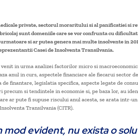
edicale private, sectorul moraritului si al panificatiei si re
ricolaj sunt domeniile care se vor confrunta cu dificultat
 urmatoare si ar putea genera mai multe insolvente in 20
eprezentantii Casei de Insolventa Transilvania.
 venit in urma analizei factorilor micro si macroeconomic
za anul in curs, aspectele financiare ale fiecarui sector de
 de finantare, legislatia specifica, aspecte legate de cons
 precum si tendintele in economie si, pe baza lor, au ident
are ar pute fi supuse riscului anul acesta, se arata intr-u
 Insolventa Transilvania (CITR).
n mod evident, nu exista o solu