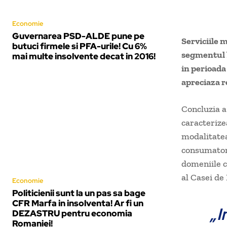
Economie
Guvernarea PSD-ALDE pune pe
Serviciile m
butuci firmele si PFA-urile! Cu 6%
segmentul b
mai multe insolvente decat in 2016!
in perioada
apreciaza r
Concluzia a
caracterizea
modalitatea
consumatori
domeniile c
al Casei de
Economie
Politicienii sunt la un pas sa bage
CFR Marfa in insolventa! Ar fi un
„I
DEZASTRU pentru economia
Romaniei!