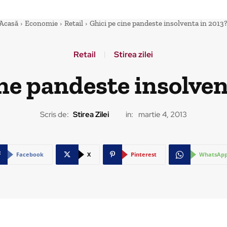
Acasă
Economie
Retail
Ghici pe cine pandeste insolventa in 2013
Retail
Stirea zilei
ine pandeste insolven
Scris de:
Stirea Zilei
in:
martie 4, 2013
Facebook
X
Pinterest
WhatsAp