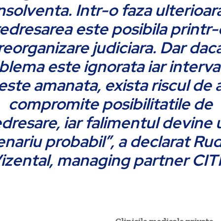
nsolventa. Intr-o faza ulterioar
redresarea este posibila printr-
reorganizare judiciara. Dar dac
blema este ignorata iar interva
este amanata, exista riscul de 
compromite posibilitatile de
edresare, iar falimentul devine 
enariu probabil”, a declarat Rud
izental, managing partner CIT