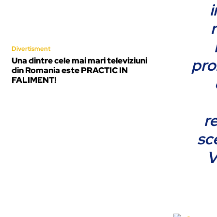
i
Divertisment
pro
Una dintre cele mai mari televiziuni
din Romania este PRACTIC IN
FALIMENT!
r
sc
V