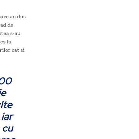
care au dus
rad de
stea s-au
es la
ilor cat si
100
ie
lte
iar
 cu