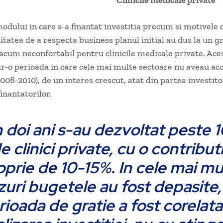
Clinicile medicale private
odului in care s-a finantat investitia precum si motivele 
litatea de a respecta business planul initial au dus la un g
acum neconfortabil pentru clinicile medicale private. Ace
tr-o perioada in care cele mai multe sectoare nu aveau acc
008-2010), de un interes crescut, atat din partea investitor
inantatorilor.
n doi ani s-au dezvoltat peste 
e clinici private, cu o contribut
oprie de 10-15%. In cele mai mu
zuri bugetele au fost depasite, 
rioada de gratie a fost corelata