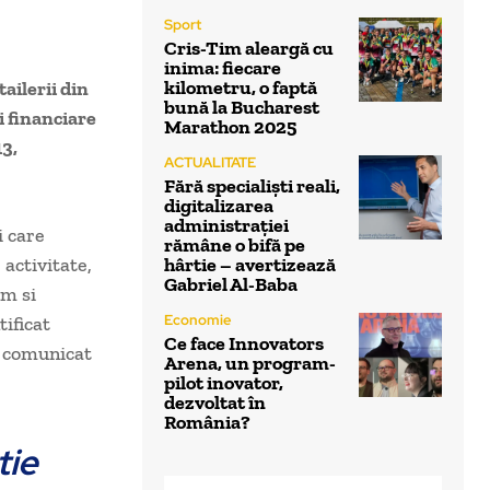
Sport
Cris-Tim aleargă cu
inima: fiecare
kilometru, o faptă
tailerii din
bună la Bucharest
i financiare
Marathon 2025
13,
ACTUALITATE
Fără specialiști reali,
digitalizarea
administrației
i care
rămâne o bifă pe
 activitate,
hârtie – avertizează
Gabriel Al-Baba
um si
Economie
ificat
Ce face Innovators
n comunicat
Arena, un program-
pilot inovator,
dezvoltat în
România?
tie