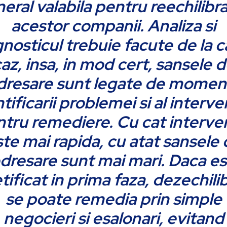
eral valabila pentru reechilibr
acestor companii. Analiza si
nosticul trebuie facute de la c
az, insa, in mod cert, sansele 
dresare sunt legate de momen
tificarii problemei si al interve
tru remediere. Cu cat interve
te mai rapida, cu atat sansele
dresare sunt mai mari. Daca e
tificat in prima faza, dezechili
se poate remedia prin simple
negocieri si esalonari, evitand