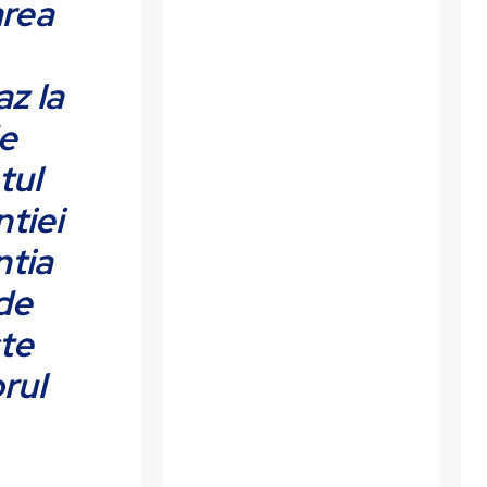
area
az la
de
tul
ntiei
ntia
 de
ste
brul