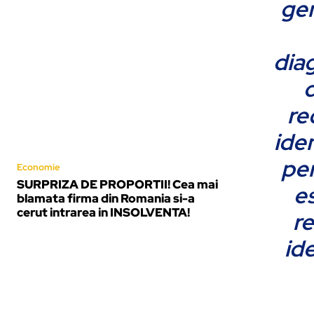
gen
diag
c
re
iden
pen
Economie
SURPRIZA DE PROPORTII! Cea mai
es
blamata firma din Romania si-a
cerut intrarea in INSOLVENTA!
re
ide