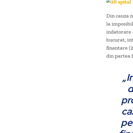
Din cauza m
la imposibi
indatorare 
bucurat, in
finantare (2
din partea f
„I
d
pr
ca
pe