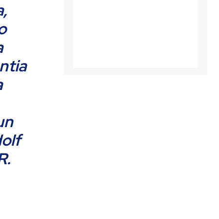
a,
o
a
ntia
a
un
olf
R.