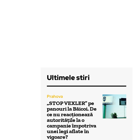
Ultimele stiri
Prahova
„STOP VEXLER” pe
panouri la Băicoi. De
ce nu reacționează
autoritățile la o
campanie împotriva
unei legi aflate în
vigoare?