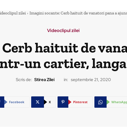
ideoclipul zilei
Imagini socante: Cerb haituit de vanatori pana a ajuns 
Videoclipul zilei
 Cerb haituit de vana
ntr-un cartier, langa
Scris de:
Stirea Zilei
in:
septembrie 21, 2020
Facebook
X
Pinterest
WhatsAp