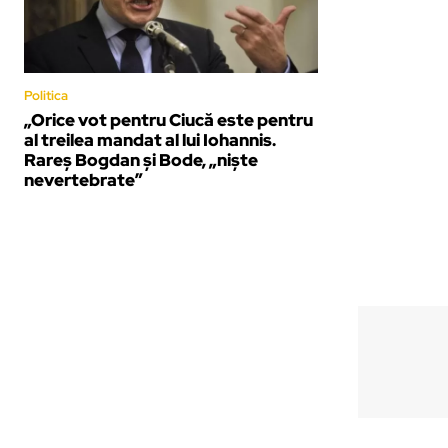
Politica
„Orice vot pentru Ciucă este pentru
al treilea mandat al lui Iohannis.
Rareș Bogdan și Bode, „niște
nevertebrate”