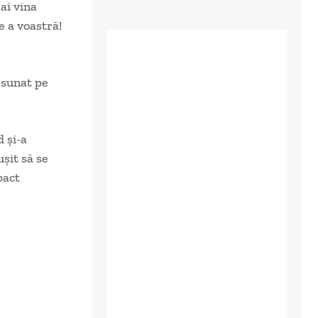
ai vina
e a voastră!
m sunat pe
 și-a
ușit să se
pact