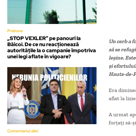
Prahova
„STOP VEXLER” pe panouri la
Un cerb a f
Băicoi. De ce nu reacționează
să se refugi
autoritățile la o campanie împotriva
unei legi aflate în vigoare?
leșine. Est
și efortulu
Hauts-de-F
Era dimineaț
aflat la liz
A urmat apoi
forțați să-ș
Comentariul zilei