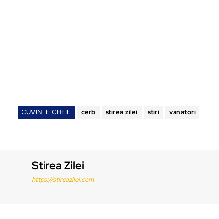
CUVINTE CHEIE
cerb
stirea zilei
stiri
vanatori
Stirea Zilei
https://stireazilei.com