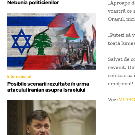
Nebunia politicienilor
„Aproape de
voastră ce 
Orașul, nici
„Puteți să v
toată lumea
Salvat de c
revenit. Din
reîntoarcă 
International
emoțional!
Posibile scenarii rezultate în urma
atacului iranian asupra Israelului
Vezi
VIDEO