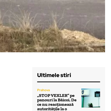
Ultimele stiri
Prahova
„STOP VEXLER” pe
panouri la Băicoi. De
ce nu reacționează
autoritățile la o