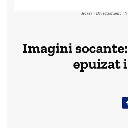
Acasă
Divertisment
V
Imagini socante:
epuizat i