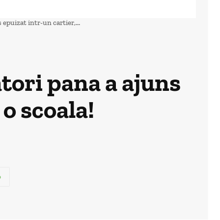
epuizat intr-un cartier,...
tori pana a ajuns
 o scoala!
p