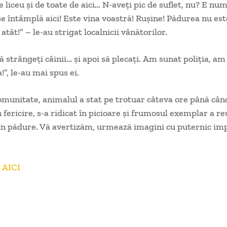
 liceu și de toate de aici… N-aveți pic de suflet, nu? E num
se întâmplă aici! Este vina voastră! Rușine! Pădurea nu est
 atât!” – le-au strigat localnicii vânătorilor.
ă strângeți câinii… și apoi să plecați. Am sunat poliția, a
!”, le-au mai spus ei.
omunitate, animalul a stat pe trotuar câteva ore până când
 fericire, s-a ridicat în picioare și frumosul exemplar a re
în pădure. Vă avertizăm, urmează imagini cu puternic im
 AICI