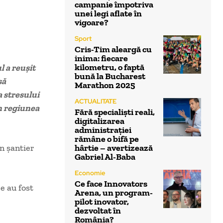
campanie împotriva
unei legi aflate în
vigoare?
Sport
Cris-Tim aleargă cu
inima: fiecare
kilometru, o faptă
l a reușit
bună la Bucharest
să
Marathon 2025
a stresului
ACTUALITATE
în regiunea
Fără specialiști reali,
digitalizarea
administrației
rămâne o bifă pe
un șantier
hârtie – avertizează
Gabriel Al-Baba
Economie
Ce face Innovators
e au fost
Arena, un program-
pilot inovator,
dezvoltat în
România?