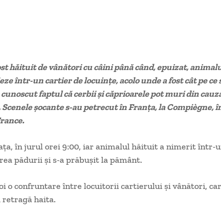
ost hăituit de vânători cu câini până când, epuizat, animalu
eze într-un cartier de locuințe, acolo unde a fost cât pe ce 
e cunoscut faptul că cerbii și căprioarele pot muri din cauz
i. Scenele șocante s-au petrecut în Franța, la Compiègne, 
rance.
a, în jurul orei 9:00, iar animalul hăituit a nimerit într-
ierea pădurii și s-a prăbușit la pământ.
 o confruntare între locuitorii cartierului și vânători, car
i retragă haita.