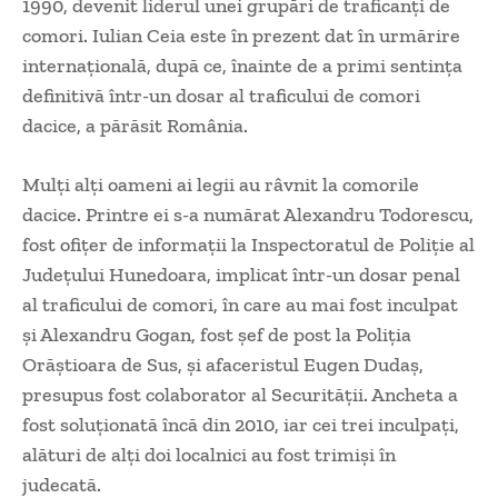
1990, devenit liderul unei grupări de traficanţi de
comori. Iulian Ceia este în prezent dat în urmărire
internaţională, după ce, înainte de a primi sentinţa
definitivă într-un dosar al traficului de comori
dacice, a părăsit România.
Mulţi alţi oameni ai legii au râvnit la comorile
dacice. Printre ei s-a numărat Alexandru Todorescu,
fost ofiţer de informaţii la Inspectoratul de Poliţie al
Judeţului Hunedoara, implicat într-un dosar penal
al traficului de comori, în care au mai fost inculpat
şi Alexandru Gogan, fost şef de post la Poliţia
Orăştioara de Sus, şi afaceristul Eugen Dudaş,
presupus fost colaborator al Securităţii. Ancheta a
fost soluţionată încă din 2010, iar cei trei inculpaţi,
alături de alţi doi localnici au fost trimişi în
judecată.