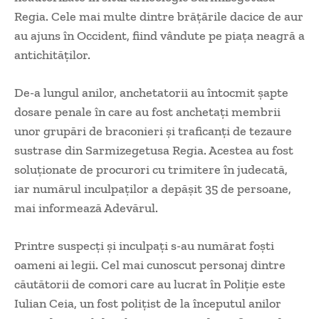
Regia. Cele mai multe dintre brăţările dacice de aur
au ajuns în Occident, fiind vândute pe piaţa neagră a
antichităţilor.
De-a lungul anilor, anchetatorii au întocmit şapte
dosare penale în care au fost anchetaţi membrii
unor grupări de braconieri şi traficanţi de tezaure
sustrase din Sarmizegetusa Regia. Acestea au fost
soluţionate de procurori cu trimitere în judecată,
iar numărul inculpaţilor a depăşit 35 de persoane,
mai informează Adevărul.
Printre suspecţi şi inculpaţi s-au numărat foşti
oameni ai legii. Cel mai cunoscut personaj dintre
căutătorii de comori care au lucrat în Poliţie este
Iulian Ceia, un fost poliţist de la începutul anilor