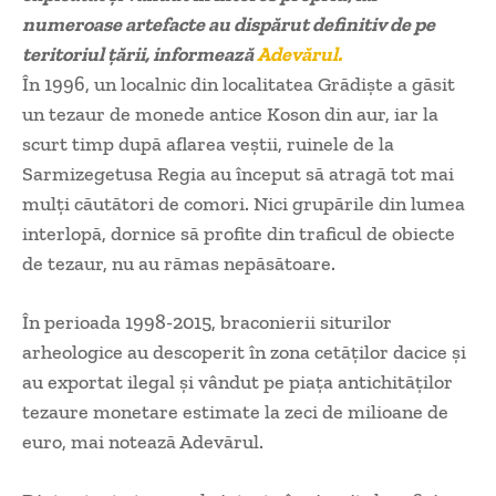
numeroase artefacte au dispărut definitiv de pe
teritoriul ţării, informează
Adevărul.
În 1996, un localnic din localitatea Grădişte a găsit
un tezaur de monede antice Koson din aur, iar la
scurt timp după aflarea veştii, ruinele de la
Sarmizegetusa Regia au început să atragă tot mai
mulţi căutători de comori. Nici grupările din lumea
interlopă, dornice să profite din traficul de obiecte
de tezaur, nu au rămas nepăsătoare.
În perioada 1998-2015, braconierii siturilor
arheologice au descoperit în zona cetăţilor dacice şi
au exportat ilegal şi vândut pe piaţa antichităţilor
tezaure monetare estimate la zeci de milioane de
euro, mai notează Adevărul.