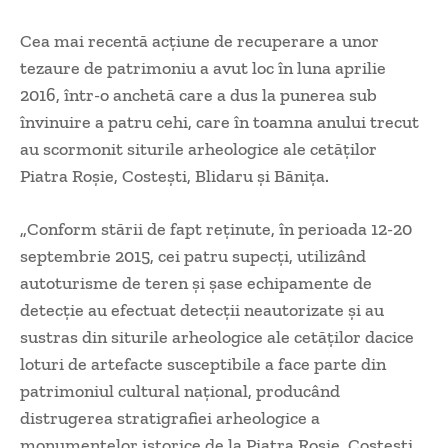
Cea mai recentă acţiune de recuperare a unor
tezaure de patrimoniu a avut loc în luna aprilie
2016, într-o anchetă care a dus la punerea sub
învinuire a patru cehi, care în toamna anului trecut
au scormonit siturile arheologice ale cetăţilor
Piatra Roşie, Costeşti, Blidaru şi Băniţa.
„Conform stării de fapt reţinute, în perioada 12-20
septembrie 2015, cei patru supecţi, utilizând
autoturisme de teren şi şase echipamente de
detecţie au efectuat detecţii neautorizate şi au
sustras din siturile arheologice ale cetăţilor dacice
loturi de artefacte susceptibile a face parte din
patrimoniul cultural naţional, producând
distrugerea stratigrafiei arheologice a
monumentelor istorice de la Piatra Roşie, Costeşti,