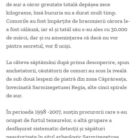
de aur a căror greutate totală depăşea zece
kilograme, însă bucuria nu a durat mult timp.
Comorile au fost împărţite de braconierii cărora le-
a fost călăuză, iar el şi tatăl său s-au ales cu 30.000
de mărci, dar şi cu ameninţarea că dacă nu vor
păstra secretul, vor fi ucişi.
La câteva săptămâni după prima descoperire, spun
anchetatorii, căutătorii de comori au scos la iveală
de sub două lespezi de piatră din zona Căprăreaţa,
învecinată Sarmizegetusei Regia, alte cinci spirale
de aur.
În perioada 1998 -2007, susţin procurorii care s-au
ocupat de furtul tezaurelor, o altă grupare a
desfăşurat sistematic detecţii şi săpături
neautorizate în situl arheologic Sarmizegetusa