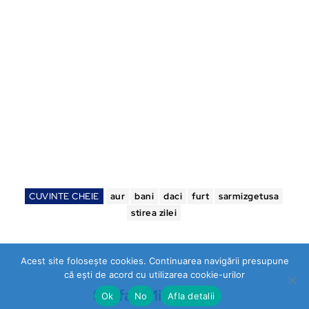
CUVINTE CHEIE
aur
bani
daci
furt
sarmizgetusa
stirea zilei
Acest site folosește cookies. Continuarea navigării presupune
că ești de acord cu utilizarea cookie-urilor
Stefan Mihalache
Ok
No
Afla detalii