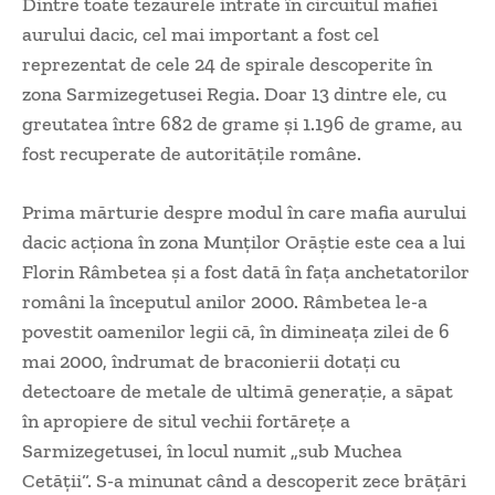
Dintre toate tezaurele intrate în circuitul mafiei
aurului dacic, cel mai important a fost cel
reprezentat de cele 24 de spirale descoperite în
zona Sarmizegetusei Regia. Doar 13 dintre ele, cu
greutatea între 682 de grame şi 1.196 de grame, au
fost recuperate de autorităţile române.
Prima mărturie despre modul în care mafia aurului
dacic acţiona în zona Munţilor Orăştie este cea a lui
Florin Râmbetea şi a fost dată în faţa anchetatorilor
români la începutul anilor 2000. Râmbetea le-a
povestit oamenilor legii că, în dimineaţa zilei de 6
mai 2000, îndrumat de braconierii dotaţi cu
detectoare de metale de ultimă generaţie, a săpat
în apropiere de situl vechii fortăreţe a
Sarmizegetusei, în locul numit „sub Muchea
Cetăţii“. S-a minunat când a descoperit zece brăţări