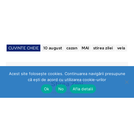
CUVINTE CHEIE
10 august
cazan
MAI
stirea zilei
vela
Acest site folosește cookies. Continuarea navigării presupune
că ești de acord cu utilizarea cookie-urilor
Stirea Zilei
Ok
No
Afla detalii
https://stireazilei.com
Ultimele stiri