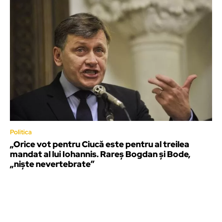
Politica
„Orice vot pentru Ciucă este pentru al treilea
mandat al lui Iohannis. Rareș Bogdan și Bode,
„niște nevertebrate”