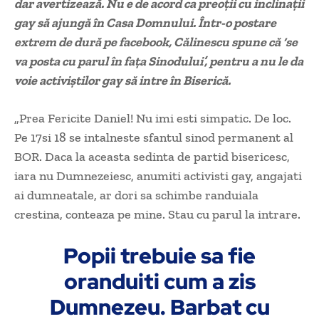
dar avertizează. Nu e de acord ca preoţii cu inclinaţii
gay să ajungă în Casa Domnului. Într-o postare
extrem de dură pe facebook, Călinescu spune că ‘se
va posta cu parul în faţa Sinodului’, pentru a nu le da
voie activiştilor gay să intre în Biserică.
„Prea Fericite Daniel! Nu imi esti simpatic. De loc.
Pe 17si 18 se intalneste sfantul sinod permanent al
BOR. Daca la aceasta sedinta de partid bisericesc,
iara nu Dumnezeiesc, anumiti activisti gay, angajati
ai dumneatale, ar dori sa schimbe randuiala
crestina, conteaza pe mine. Stau cu parul la intrare.
Popii trebuie sa fie
oranduiti cum a zis
Dumnezeu. Barbat cu