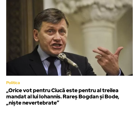
Politica
„Orice vot pentru Ciucă este pentru al treilea
mandat al lui Iohannis. Rareș Bogdan și Bode,
„niște nevertebrate”