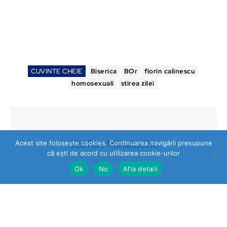
CUVINTE CHEIE
Biserica
BOr
florin calinescu
homosexuali
stirea zilei
Stefan Mihalache
Acest site folosește cookies. Continuarea navigării presupune
că ești de acord cu utilizarea cookie-urilor
https://stireazilei.com
Ok
No
Afla detalii
Ultimele stiri