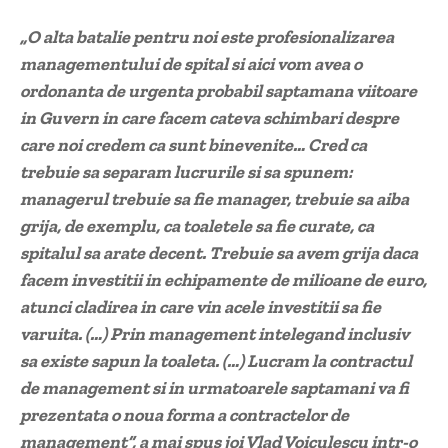
„O alta batalie pentru noi este profesionalizarea
managementului de spital si aici vom avea o
ordonanta de urgenta probabil saptamana viitoare
in Guvern in care facem cateva schimbari despre
care noi credem ca sunt binevenite… Cred ca
trebuie sa separam lucrurile si sa spunem:
managerul trebuie sa fie manager, trebuie sa aiba
grija, de exemplu, ca toaletele sa fie curate, ca
spitalul sa arate decent. Trebuie sa avem grija daca
facem investitii in echipamente de milioane de euro,
atunci cladirea in care vin acele investitii sa fie
varuita. (…) Prin management intelegand inclusiv
sa existe sapun la toaleta. (…) Lucram la contractul
de management si in urmatoarele saptamani va fi
prezentata o noua forma a contractelor de
management”, a mai spus joi Vlad Voiculescu intr-o