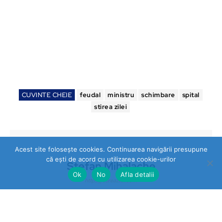
CUVINTE CHEIE
feudal
ministru
schimbare
spital
stirea zilei
Acest site folosește cookies. Continuarea navigării presupune
că ești de acord cu utilizarea cookie-urilor
Stefan Mihalache
Ok
No
Afla detalii
https://stireazilei.com