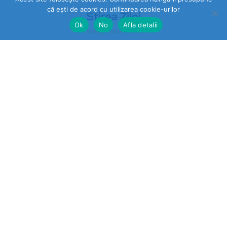
că ești de acord cu utilizarea cookie-urilor
Stirea Zilei
Ok
No
Afla detalii
https://stireazilei.com
Ultimele stiri
Prahova
„STOP VEXLER” pe panouri la
Băicoi. De ce nu reacționează
autoritățile la o campanie
împotriva unei legi aflate în
vigoare?
Sport
Cris-Tim aleargă cu inima: fiecare
kilometru, o faptă bună la
Bucharest Marathon 2025