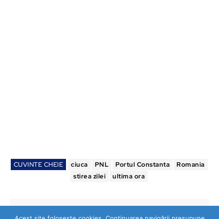
CUVINTE CHEIE
ciuca
PNL
Portul Constanta
Romania
stirea zilei
ultima ora
Acest site folosește cookies. Continuarea navigării presupune