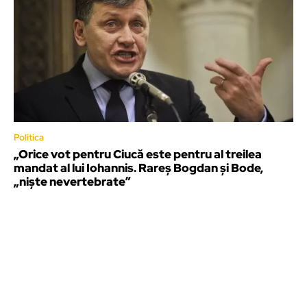
Politica
„Orice vot pentru Ciucă este pentru al treilea
mandat al lui Iohannis. Rareș Bogdan și Bode,
„niște nevertebrate”