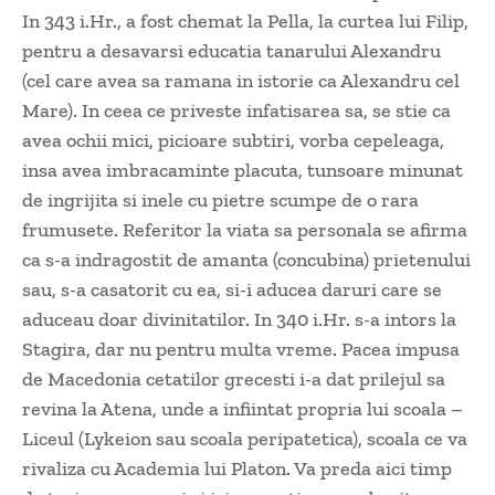
In 343 i.Hr., a fost chemat la Pella, la curtea lui Filip,
pentru a desavarsi educatia tanarului Alexandru
(cel care avea sa ramana in istorie ca Alexandru cel
Mare). In ceea ce priveste infatisarea sa, se stie ca
avea ochii mici, picioare subtiri, vorba cepeleaga,
insa avea imbracaminte placuta, tunsoare minunat
de ingrijita si inele cu pietre scumpe de o rara
frumusete. Referitor la viata sa personala se afirma
ca s-a indragostit de amanta (concubina) prietenului
sau, s-a casatorit cu ea, si-i aducea daruri care se
aduceau doar divinitatilor. In 340 i.Hr. s-a intors la
Stagira, dar nu pentru multa vreme. Pacea impusa
de Macedonia cetatilor grecesti i-a dat prilejul sa
revina la Atena, unde a infiintat propria lui scoala –
Liceul (Lykeion sau scoala peripatetica), scoala ce va
rivaliza cu Academia lui Platon. Va preda aici timp