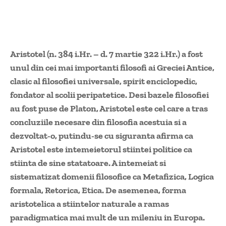
Aristotel (n. 384 i.Hr. – d. 7 martie 322 i.Hr.) a fost
unul din cei mai importanti filosofi ai Greciei Antice,
clasic al filosofiei universale, spirit enciclopedic,
fondator al scolii peripatetice. Desi bazele filosofiei
au fost puse de Platon, Aristotel este cel care a tras
concluziile necesare din filosofia acestuia si a
dezvoltat-o, putindu-se cu siguranta afirma ca
Aristotel este intemeietorul stiintei politice ca
stiinta de sine statatoare. A intemeiat si
sistematizat domenii filosofice ca Metafizica, Logica
formala, Retorica, Etica. De asemenea, forma
aristotelica a stiintelor naturale a ramas
paradigmatica mai mult de un mileniu in Europa.