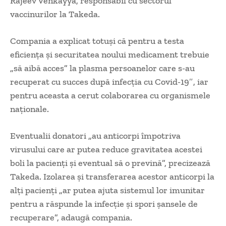
Rajeev Venkayya, responsabil cu sectorul
vaccinurilor la Takeda.
Compania a explicat totuşi că pentru a testa
eficienţa şi securitatea noului medicament trebuie
„să aibă acces” la plasma persoanelor care s-au
recuperat cu succes după infecţia cu Covid-19″, iar
pentru aceasta a cerut colaborarea cu organismele
naţionale.
Eventualii donatori „au anticorpi împotriva
virusului care ar putea reduce gravitatea acestei
boli la pacienţi şi eventual să o prevină”, precizează
Takeda. Izolarea şi transferarea acestor anticorpi la
alţi pacienţi „ar putea ajuta sistemul lor imunitar
pentru a răspunde la infecţie şi spori şansele de
recuperare”, adaugă compania.