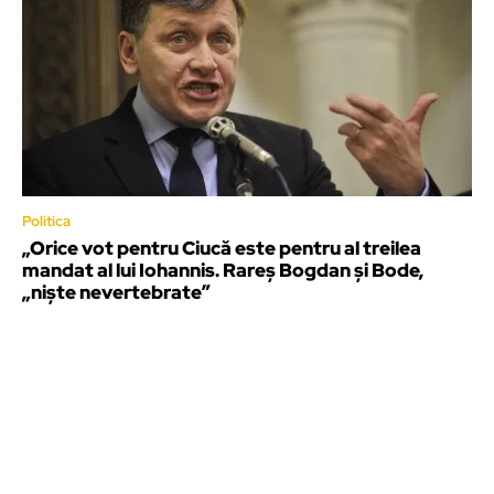
Politica
„Orice vot pentru Ciucă este pentru al treilea
mandat al lui Iohannis. Rareș Bogdan și Bode,
„niște nevertebrate”