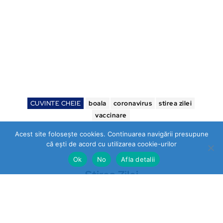
CUVINTE CHEIE
boala
coronavirus
stirea zilei
vaccinare
Acest site folosește cookies. Continuarea navigării presupune
că ești de acord cu utilizarea cookie-urilor
Ok
No
Afla detalii
Stirea Zilei
https://stireazilei.com