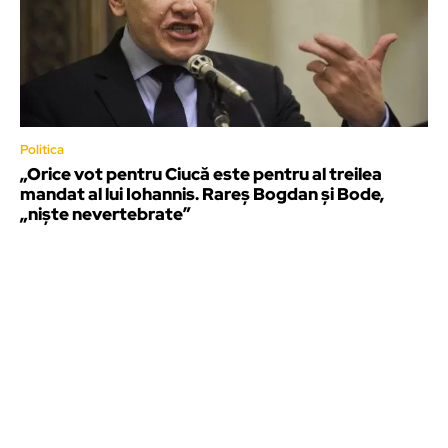
Politica
„Orice vot pentru Ciucă este pentru al treilea
mandat al lui Iohannis. Rareș Bogdan și Bode,
„niște nevertebrate”