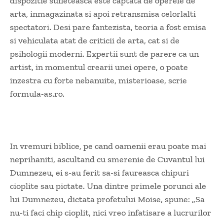
dispozitie sufleteasca este captata de operele de
arta, inmagazinata si apoi retransmisa celorlalti
spectatori. Desi pare fantezista, teoria a fost emisa
si vehiculata atat de criticii de arta, cat si de
psihologii moderni. Expertii sunt de parere ca un
artist, in momentul crearii unei opere, o poate
inzestra cu forte nebanuite, misterioase, scrie
formula-as.ro.
In vremuri biblice, pe cand oamenii erau poate mai
neprihaniti, ascultand cu smerenie de Cuvantul lui
Dumnezeu, ei s-au ferit sa-si faureasca chipuri
cioplite sau pictate. Una dintre primele porunci ale
lui Dumnezeu, dictata profetului Moise, spune: „Sa
nu-ti faci chip cioplit, nici vreo infatisare a lucrurilor