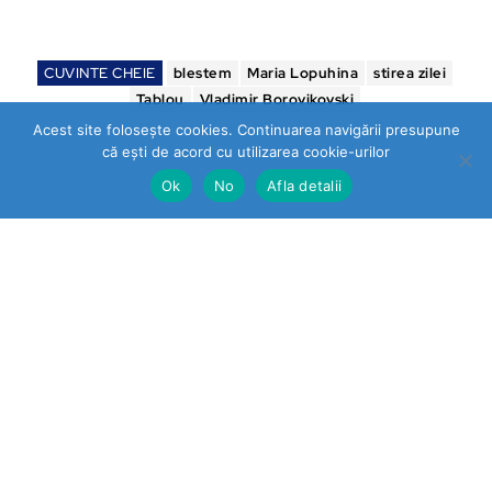
CUVINTE CHEIE
blestem
Maria Lopuhina
stirea zilei
Tablou
Vladimir Borovikovski
Acest site folosește cookies. Continuarea navigării presupune
că ești de acord cu utilizarea cookie-urilor
Ok
No
Afla detalii
Stirea Zilei
Ultimele stiri
Prahova
„STOP VEXLER” pe panouri la
Băicoi. De ce nu reacționează
autoritățile la o campanie