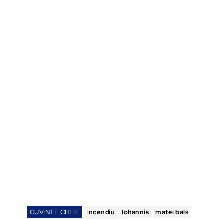
CUVINTE CHEIE
Incendiu
Iohannis
matei bals