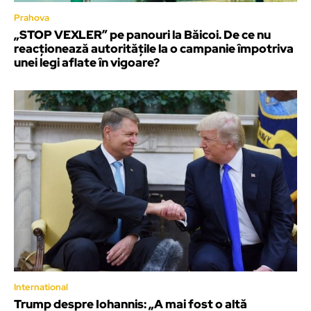
Prahova
„STOP VEXLER” pe panouri la Băicoi. De ce nu
reacționează autoritățile la o campanie împotriva
unei legi aflate în vigoare?
International
Trump despre Iohannis: „A mai fost o altă