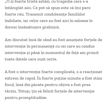
„O zi foarte tristă astăzi, cu tragedia care s-a
întâmplat aici. Ce pot să spun este că îmi pare
foarte rău. Transmit condoleanțe familiilor
îndoliate, iar celor care au fost aici în saloane le
doresc însănătoșire grabnică.
Am discutat încă de când au fost anunțate forțele de
intervenție în permanență cu cei care au condus
intervenția și până în momentul de față am primit
toate datele care sunt certe.
A fost o intervenție foarte complicată, s-a reacționat
extrem de rapid. În foarte puține minute a fost stins
focul, însă din păcate pentru câțiva a fost prea
târziu. Totuși, țin să felicit forțele de intervenție
pentru promptitudine.