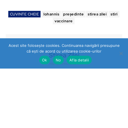
CUVINTE CHEIE
Iohannis
președinte
stirea zilei
stiri
vaccinare
Acest site folosește cookies. Continuarea navigării presupune
că ești de acord cu utilizarea cookie-urilor
Stirea Zilei
Ok
No
Afla detalii
https://stireazilei.com
Ultimele stiri
Prahova
„STOP VEXLER” pe panouri la
Băicoi. De ce nu reacționează