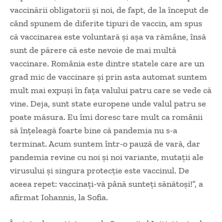
vaccinării obligatorii şi noi, de fapt, de la început de
când spunem de diferite tipuri de vaccin, am spus
că vaccinarea este voluntară şi aşa va rămâne, însă
sunt de părere că este nevoie de mai multă
vaccinare. România este dintre statele care are un
grad mic de vaccinare şi prin asta automat suntem
mult mai expuşi în faţa valului patru care se vede că
vine. Deja, sunt state europene unde valul patru se
poate măsura. Eu îmi doresc tare mult ca românii
să înţeleagă foarte bine că pandemia nu s-a
terminat. Acum suntem într-o pauză de vară, dar
pandemia revine cu noi şi noi variante, mutaţii ale
virusului şi singura protecţie este vaccinul. De
aceea repet: vaccinaţi-vă până sunteţi sănătoşi!”, a
afirmat Iohannis, la Sofia.