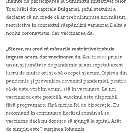
Înainte de participarea la Summitul Iniţiativei celor
Trei Mări din capitala Bulgariei, şeful statului a
declarat că nu crede că ar trebui impuse noi măsuri
restrictive în contextul răspândirii variantei Delta a
noului coronavirus, dar vaccinarea da.
„Sincer, nu cred că măsurile restrictive trebuie
impuse acum, dar vaccinarea da.
Am trecut printr-
un an şi jumătate de pandemie şi am repetat acest
lucru de multe ori şi o să o repet şi acum. Ieşirea din
pandemie şi prevenirea revenirii pandemiei, pentru
că de asta vorbim acum, stă în vaccinare. La noi
vaccinarea este posibilă, vaccinul este disponibil
fără programare, fără niciun fel de birocraţie. Eu
recomand în continuare fiecărui român să se
vaccineze dacă nu doreşte să ajungă la spital. Atât
de simplu este”, susţinea Iohannis.