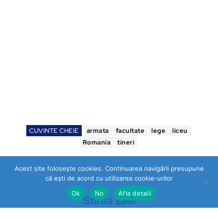
CUVINTE CHEIE
armata
facultate
lege
liceu
Romania
tineri
Acest site folosește cookies. Continuarea navigării presupune
că ești de acord cu utilizarea cookie-urilor
Ok
No
Afla detalii
Stirea Zilei
https://stireazilei.com