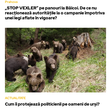
Prahova
„STOP VEXLER” pe panouri la Băicoi. De ce nu
reacționează autoritățile la o campanie împotriva
unei legi aflate în vigoare?
ACTUALITATE
Cum îi protejează politicienii pe oameni de urși?