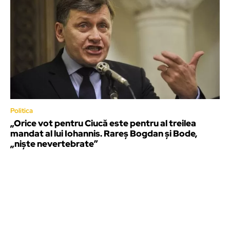
Politica
„Orice vot pentru Ciucă este pentru al treilea
mandat al lui Iohannis. Rareș Bogdan și Bode,
„niște nevertebrate”