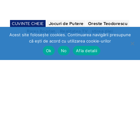
CUVINTE CHEIE
Jocuri de Putere
Oreste Teodorescu
Rares Bogdan
Realitatea TV
stirea zilei
Acest site folosește cookies. Continuarea navigării presupune
că ești de acord cu utilizarea cookie-urilor
Ok
No
Afla detalii
Sorin Manea
Ultimele stiri
Prahova
„STOP VEXLER” pe panouri la
Băicoi. De ce nu reacționează