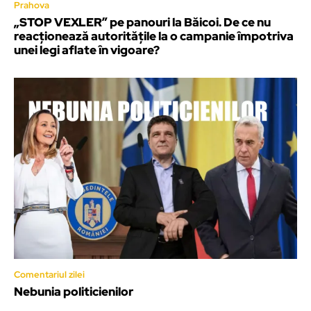
Prahova
„STOP VEXLER” pe panouri la Băicoi. De ce nu
reacționează autoritățile la o campanie împotriva
unei legi aflate în vigoare?
Comentariul zilei
Nebunia politicienilor