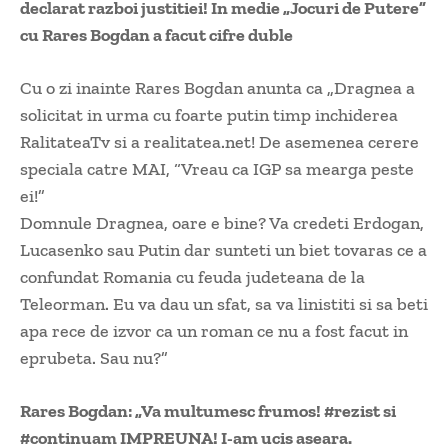
declarat razboi justitiei! In medie „Jocuri de Putere”
cu Rares Bogdan a facut cifre duble
Cu o zi inainte Rares Bogdan anunta ca „Dragnea a
solicitat in urma cu foarte putin timp inchiderea
RalitateaTv si a realitatea.net! De asemenea cerere
speciala catre MAI, “Vreau ca IGP sa mearga peste
ei!”
Domnule Dragnea, oare e bine? Va credeti Erdogan,
Lucasenko sau Putin dar sunteti un biet tovaras ce a
confundat Romania cu feuda judeteana de la
Teleorman. Eu va dau un sfat, sa va linistiti si sa beti
apa rece de izvor ca un roman ce nu a fost facut in
eprubeta. Sau nu?”
Rares Bogdan: „Va multumesc frumos! #rezist si
#continuam IMPREUNA! I-am ucis aseara.