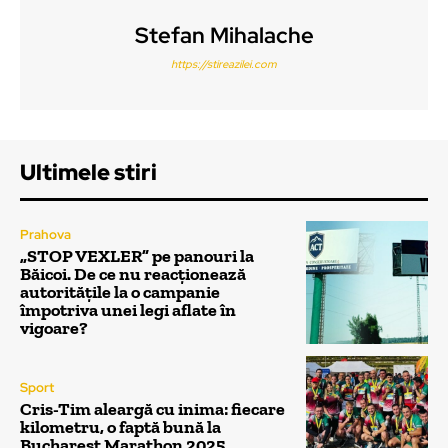
Stefan Mihalache
https://stireazilei.com
Ultimele stiri
Prahova
„STOP VEXLER” pe panouri la
Băicoi. De ce nu reacționează
autoritățile la o campanie
împotriva unei legi aflate în
vigoare?
Sport
Cris-Tim aleargă cu inima: fiecare
kilometru, o faptă bună la
Bucharest Marathon 2025