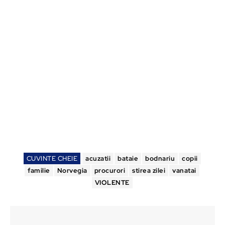
CUVINTE CHEIE
acuzatii
bataie
bodnariu
copii
familie
Norvegia
procurori
stirea zilei
vanatai
VIOLENTE