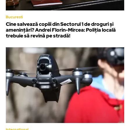
Bucuresti
Cine salvează copiii din Sectorul 1 de droguri și
amenințări? Andrei Florin-Mircea: Poliția locală
trebuie să revină pe stradă!
International