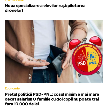
Noua specializare a elevilor ruși: pilotarea
dronelor!
Economie
Pretul politicii PSD-PNL: cosul minim e mai mare
decat salariul! O familie cu doi copii nu poate trai
fara 10.000 de lei