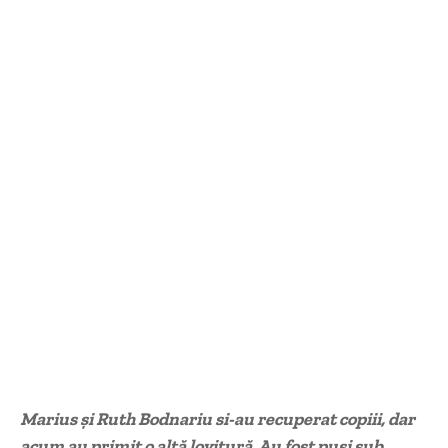
Marius şi Ruth Bodnariu si-au recuperat copiii, dar
acum au primit o altă lovitură. Au fost puşi sub