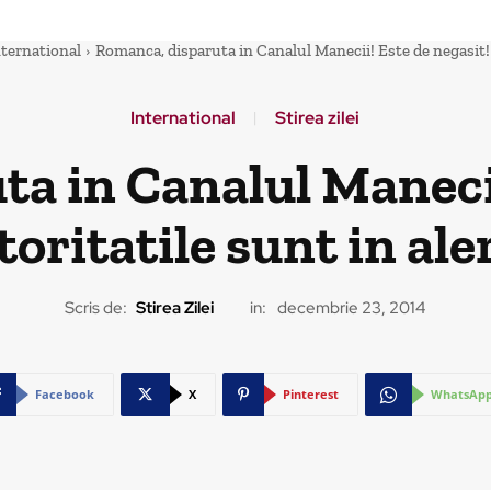
nternational
Romanca, disparuta in Canalul Manecii! Este de negasit! 
International
Stirea zilei
a in Canalul Manecii
oritatile sunt in ale
Scris de:
Stirea Zilei
in:
decembrie 23, 2014
Facebook
X
Pinterest
WhatsAp