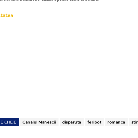
itatea
E CHEIE
Canalul Manescii
disparuta
feribot
romanca
sti