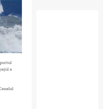
 portul
pajul a
Canalul