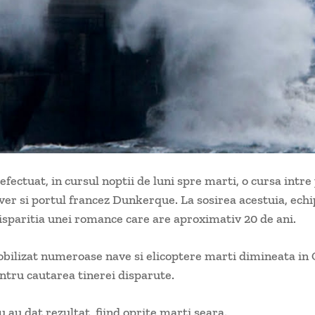
efectuat, in cursul noptii de luni spre marti, o cursa intre
ver si portul francez Dunkerque. La sosirea acestuia, echi
isparitia unei romance care are aproximativ 20 de ani.
bilizat numeroase nave si elicoptere marti dimineata in 
ntru cautarea tinerei disparute.
u au dat rezultat, fiind oprite marti seara.