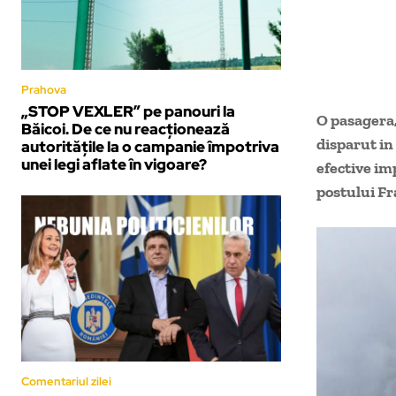
Prahova
„STOP VEXLER” pe panouri la
O pasagera,
Băicoi. De ce nu reacționează
disparut in
autoritățile la o campanie împotriva
unei legi aflate în vigoare?
efective im
postului Fr
Comentariul zilei