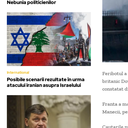
Nebunia politicienilor
International
Feribotul a 
Posibile scenarii rezultate în urma
britanic Do
atacului iranian asupra Israelului
constatat d
Franta a mo
Manecii, pe
Cautarile n