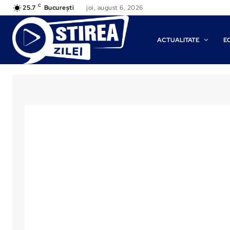
C
25.7
București
joi, august 6, 2026
ACTUALITATE
E