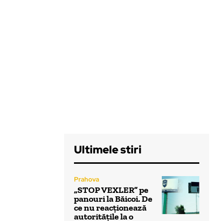
Ultimele stiri
Prahova
„STOP VEXLER” pe
panouri la Băicoi. De
ce nu reacționează
autoritățile la o