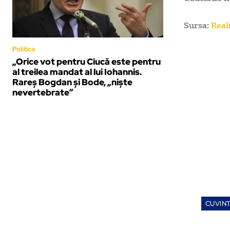
Sursa:
Real
Politica
„Orice vot pentru Ciucă este pentru
al treilea mandat al lui Iohannis.
Rareș Bogdan și Bode, „niște
nevertebrate”
CUVINT