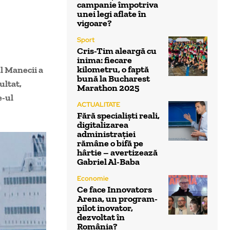
campanie împotriva
unei legi aflate în
vigoare?
Sport
Cris-Tim aleargă cu
inima: fiecare
kilometru, o faptă
l Manecii a
bună la Bucharest
ultat,
Marathon 2025
e-ul
ACTUALITATE
Fără specialiști reali,
digitalizarea
administrației
rămâne o bifă pe
hârtie – avertizează
Gabriel Al-Baba
Economie
Ce face Innovators
Arena, un program-
pilot inovator,
dezvoltat în
România?