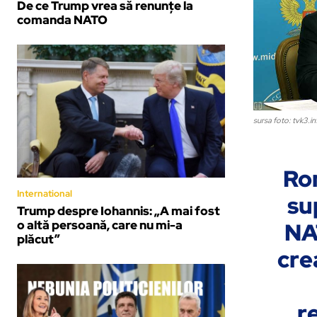
De ce Trump vrea să renunțe la
comanda NATO
sursa foto: tvk3.in
Rom
International
su
Trump despre Iohannis: „A mai fost
o altă persoană, care nu mi-a
NAT
plăcut”
cre
r