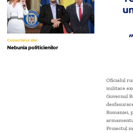
un
Comentariul zilei
Nebunia politicienilor
Oficialul r
militare ex
Guvernul Ro
desfasurare
Romaniei, p
armamentul
Proiectul m