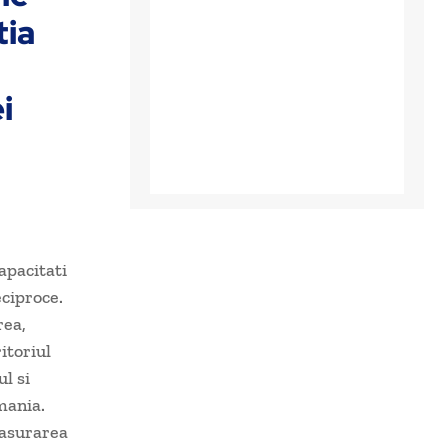
tia
i
apacitati
eciproce.
rea,
itoriul
l si
mania.
fasurarea