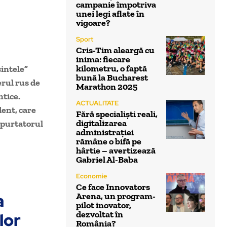
campanie împotriva
unei legi aflate în
vigoare?
Sport
Cris-Tim aleargă cu
inima: fiecare
kilometru, o faptă
cintele”
bună la Bucharest
erul rus de
Marathon 2025
ntice.
ACTUALITATE
ent, care
Fără specialiști reali,
digitalizarea
, purtatorul
administrației
rămâne o bifă pe
hârtie – avertizează
Gabriel Al-Baba
Economie
Ce face Innovators
a
Arena, un program-
pilot inovator,
dezvoltat în
ilor
România?