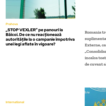
Prahova
„STOP VEXLER” pe panouri la
Romania tre
Băicoi. De ce nu reacționează
suplimentar
autoritățile la o campanie împotriva
unei legi aflate în vigoare?
Externe, ca
„Consolidar
incalca toa
de cuvant a
International