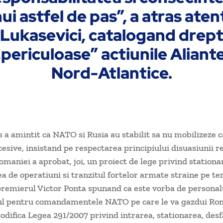
ui astfel de pas”, a atras aten
Lukasevici, catalogand drept
„periculoase” actiunile Aliante
Nord-Atlantice.
us a amintit ca NATO si Rusia au stabilit sa nu mobilizeze c
cesive, insistand pe respectarea principiului disuasiunii r
maniei a aprobat, joi, un proiect de lege privind stationa
a de operatiuni si tranzitul fortelor armate straine pe ter
remierul Victor Ponta spunand ca este vorba de personalu
 pentru comandamentele NATO pe care le va gazdui Ro
odifica Legea 291/2007 privind intrarea, stationarea, des