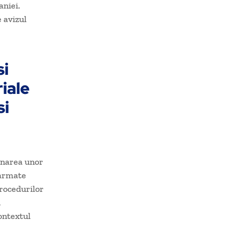
aniei.
 avizul
i
iale
si
ionarea unor
 armate
procedurilor
,
ontextul