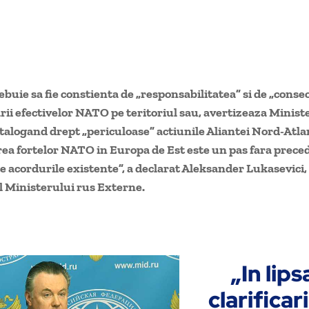
buie sa fie constienta de „responsabilitatea” si de „conse
ii efectivelor NATO pe teritoriul sau, avertizeaza Minist
talogand drept „periculoase” actiunile Aliantei Nord-Atla
ea fortelor NATO in Europa de Est este un pas fara preced
te acordurile existente”, a declarat Aleksander Lukasevici
l Ministerului rus Externe.
„In lips
clarificar