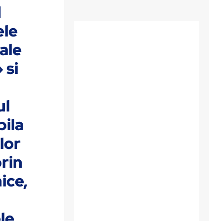
d
ele
ale
 si
ul
bila
lor
prin
ice,
le