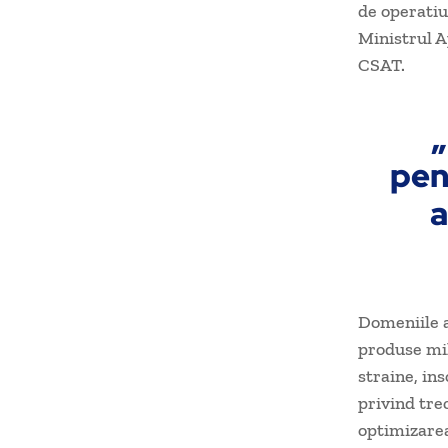
de operatiu
Ministrul A
CSAT.
pen
a
Domeniile a
produse mil
straine, in
privind trec
optimizarea