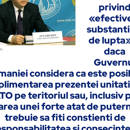
privin
«efectiv
substanti
de lupta»
daca
fo
Guvern
aniei considera ca este posi
plimentarea prezentei unitati
O pe teritoriul sau, inclusiv 
area unei forte atat de putern
trebuie sa fiti constienti de
esponsabilitatea si consecinte