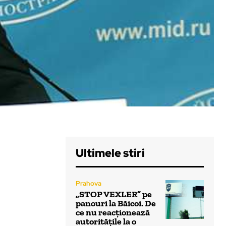
Ultimele stiri
Prahova
„STOP VEXLER” pe
panouri la Băicoi. De
ce nu reacționează
autoritățile la o