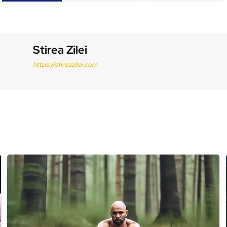
Stirea Zilei
https://stireazilei.com