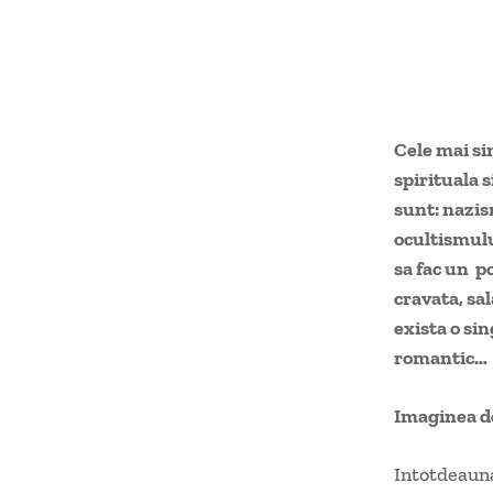
Cele mai si
spirituala 
sunt: nazi
ocultismului
sa fac un p
cravata, sal
exista o si
romantic…
Imaginea de
Intotdeauna