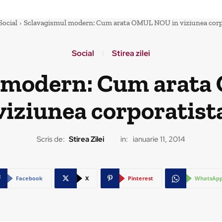
Social
Sclavagismul modern: Cum arata OMUL NOU in viziunea corp
Social
Stirea zilei
 modern: Cum arat
viziunea corporatist
Scris de:
Stirea Zilei
in:
ianuarie 11, 2014
Facebook
X
Pinterest
WhatsAp