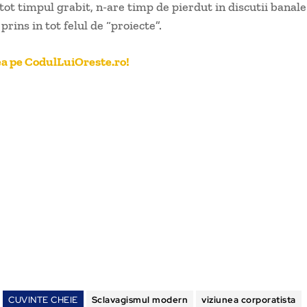
tot timpul grabit, n-are timp de pierdut in discutii banale
rins in tot felul de “proiecte”.
a pe CodulLuiOreste.ro!
CUVINTE CHEIE
Sclavagismul modern
viziunea corporatista