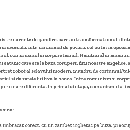
nistre curente de gandire, care au transformat omul, dintr
si universala, intr-un animal de povara, cel putin in epoc
smul, comunismul si corporatismul. Neintrand in amanun
 satanic care sta la baza coruperii firii noastre angelice, 
ortret robot al sclavului modern, mandru de costumul/tai
ariul si de ratele lui fixe la banca. Intre comunism si corp
ngura mare diferenta. In prima lui etapa, comunismul a fos
 sine:
 imbracat corect, cu un zambet inghetat pe buze, preocu