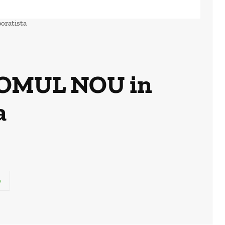
oratista
a OMUL NOU in
a
p