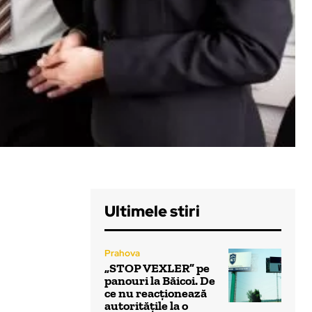
Ultimele stiri
Prahova
„STOP VEXLER” pe
panouri la Băicoi. De
ce nu reacționează
autoritățile la o