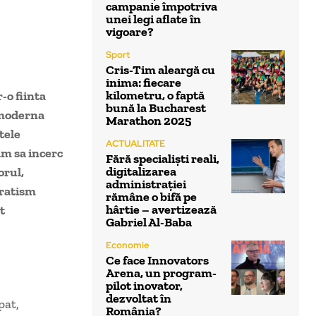
campanie împotriva
unei legi aflate în
vigoare?
Sport
Cris-Tim aleargă cu
inima: fiecare
kilometru, o faptă
-o fiinta
bună la Bucharest
a moderna
Marathon 2025
tele
ACTUALITATE
am sa incerc
Fără specialiști reali,
digitalizarea
orul,
administrației
oratism
rămâne o bifă pe
hârtie – avertizează
t
Gabriel Al-Baba
Economie
Ce face Innovators
Arena, un program-
pilot inovator,
dezvoltat în
pat,
România?