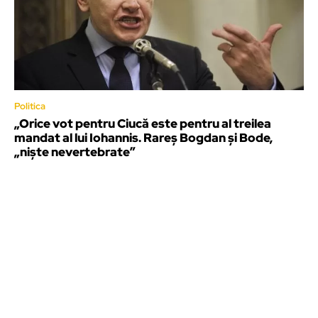
Politica
„Orice vot pentru Ciucă este pentru al treilea
mandat al lui Iohannis. Rareș Bogdan și Bode,
„niște nevertebrate”