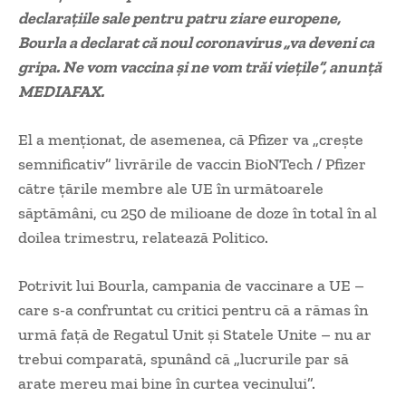
declaraţiile sale pentru patru ziare europene,
Bourla a declarat că noul coronavirus „va deveni ca
gripa. Ne vom vaccina şi ne vom trăi vieţile”, anunță
MEDIAFAX.
El a menţionat, de asemenea, că Pfizer va „creşte
semnificativ” livrările de vaccin BioNTech / Pfizer
către ţările membre ale UE în următoarele
săptămâni, cu 250 de milioane de doze în total în al
doilea trimestru, relatează Politico.
Potrivit lui Bourla, campania de vaccinare a UE –
care s-a confruntat cu critici pentru că a rămas în
urmă faţă de Regatul Unit şi Statele Unite – nu ar
trebui comparată, spunând că „lucrurile par să
arate mereu mai bine în curtea vecinului”.