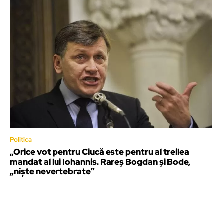
Politica
„Orice vot pentru Ciucă este pentru al treilea
mandat al lui Iohannis. Rareș Bogdan și Bode,
„niște nevertebrate”