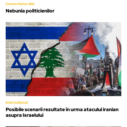
Comentariul zilei
Nebunia politicienilor
International
Posibile scenarii rezultate în urma atacului iranian
asupra Israelului