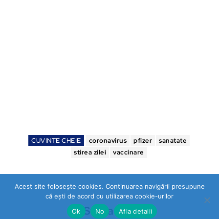
CUVINTE CHEIE
coronavirus
pfizer
sanatate
stirea zilei
vaccinare
Acest site folosește cookies. Continuarea navigării presupune
că ești de acord cu utilizarea cookie-urilor
Stirea Zilei
Ok
No
Afla detalii