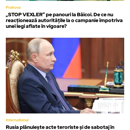
Prahova
„STOP VEXLER” pe panouri la Băicoi. De ce nu
reacționează autoritățile la o campanie împotriva
unei legi aflate în vigoare?
International
Rusia plănuiește acte teroriste și de sabotaj în