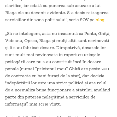
clarifice, iar odată cu punerea sub acuzare a lui
Blaga ele au devenit evidente. S-a decis retragerea
serviciilor din zona politicului”, scrie SOV pe
blog
.
„Să ne înțelegem, asta nu înseamnă ca Ponta, Ghiță,
Videanu, Oprea, Blaga și mulți alții sunt nevinovați
și li s-au fabricat dosare. Dimpotrivă, dosarele lor
sunt mult mai nevinovate în raport cu uriașele
potlogării care nu s-au constituit încă în dosare
penale (numai “prietenul meu” Ghiță are peste 200
de contracte cu bani furați de la stat), dar decizia
îndepărtării lor este una strict politică și are rolul
de a normaliza buna funcționare a statului, anulând
parte din puterea nelegitimă a serviciilor de
informații”, mai scrie Vîntu.