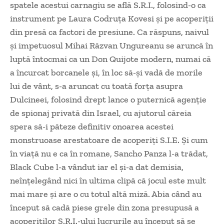
spatele acestui carnagiu se află S.R.I., folosind-o ca
instrument pe Laura Codruța Kovesi și pe acoperiții
din presă ca factori de presiune. Ca răspuns, naivul
și impetuosul Mihai Răzvan Ungureanu se aruncă în
luptă întocmai ca un Don Quijote modern, numai că
a încurcat borcanele și, în loc să-și vadă de morile
lui de vânt, s-a aruncat cu toată forța asupra
Dulcineei, folosind drept lance o puternică agenție
de spionaj privată din Israel, cu ajutorul căreia
spera să-i păteze definitiv onoarea acestei
monstruoase arestatoare de acoperiți S.I.E. Și cum
în viață nu e ca în romane, Sancho Panza l-a trădat,
Black Cube l-a vândut iar el și-a dat demisia,
neînțelegând nici în ultima clipă că jocul este mult
mai mare și are o cu totul altă miză. Abia când au
început să cadă piese grele din zona presupusă a
acoperiților S.R.I.-ului lucrurile au început să se