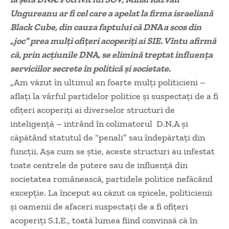
Ungureanu ar fi cel care a apelat la firma israeliană
Black Cube, din cauza faptului că DNA a scos din
„joc” prea mulţi ofiţeri acoperiţi ai SIE. Vîntu afirmă
că, prin acţiunile DNA, se elimină treptat influenţa
serviciilor secrete în politică şi societate.
„Am văzut în ultimul an foarte mulți politicieni –
aflați la vârful partidelor politice și suspectați de a fi
ofițeri acoperiți ai diverselor structuri de
inteligență – intrând în colimatorul D.N.A și
căpătând statutul de “penali” sau îndepărtați din
funcții. Așa cum se știe, aceste structuri au infestat
toate centrele de putere sau de influență din
societatea românească, partidele politice nefăcând
excepție. La început au căzut ca spicele, politicienii
și oamenii de afaceri suspectați de a fi ofițeri
acoperiți S.I.E., toată lumea fiind convinsă că în