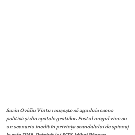
Sorin Ovidiu Vîntu reuşeşte să zguduie scena
politică şi din spatele gratiilor. Fostul mogul vine cu
un scenariu inedit în privinţa scandalului de spionaj
la şefa DNA. Potrivit lui SOV, Mihai Răzvan