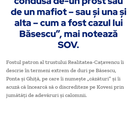
condusă de-un prost sau
de un mafiot – sau și una și
alta – cum a fost cazul lui
Băsescu”, mai notează
SOV.
Fostul patron al trustului Realitatea-Caţavencu îi
descrie în termeni extrem de duri pe Băsescu,
Ponta şi Ghiţă, pe care îi numeşte „căzături” şi îi
acuză că încearcă să o discrediteze pe Kovesi prin
jumătăţi de adevăruri şi calomnii.