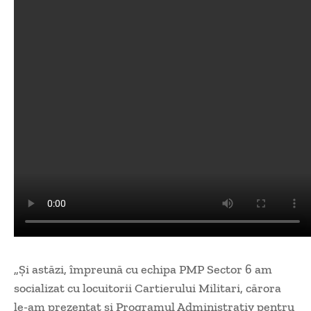
„Și astăzi, împreună cu echipa PMP Sector 6 am
socializat cu locuitorii Cartierului Militari, cărora
le-am prezentat și Programul Administrativ pentru