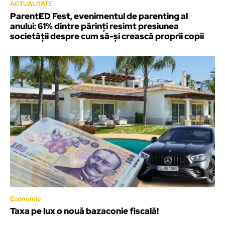
ACTUALITATE
ParentED Fest, evenimentul de parenting al
anului: 61% dintre părinți resimt presiunea
societății despre cum să-și crească proprii copii
Economie
Taxa pe lux o nouă bazaconie fiscală!