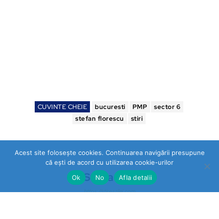
CUVINTE CHEIE
bucuresti
PMP
sector 6
stefan florescu
stiri
Acest site folosește cookies. Continuarea navigării presupune
că ești de acord cu utilizarea cookie-urilor
Stirea Zilei
Ok
No
Afla detalii
https://stireazilei.com